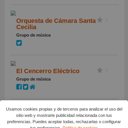
Orquesta de Cámara Santa
1
Cecilia
Grupo de música
El Cencerro Eléctrico
1
Grupo de música
Usamos cookies propias y de terceros para analizar el uso del
Kondenados a la Rabia
1
sitio web y mostrarte publicidad relacionada con tus
preferencias. Puedes aceptar todas, rechazarlas o configurar
Grupo de música
tus preferencias.
Política de cookies