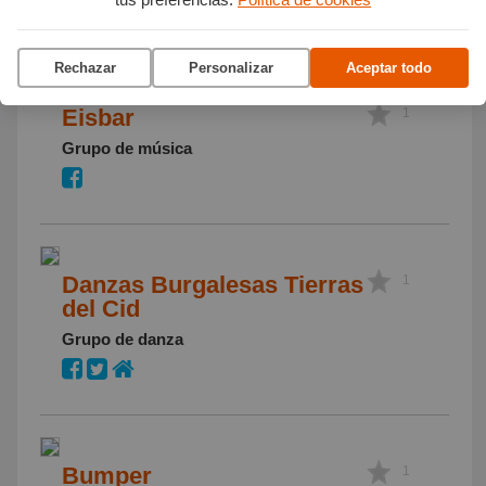
Rechazar
Personalizar
Aceptar todo
Eisbar
1
Grupo de música
Danzas Burgalesas Tierras
1
del Cid
Grupo de danza
Bumper
1