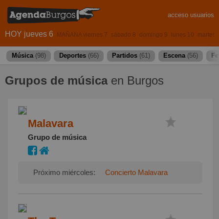
acceso usuarios
HOY jueves 6
MAÑANA viernes 7
sábado 8
domingo 9
lunes 10
martes 
Música
(98)
Deportes
(66)
Partidos
(61)
Escena
(56)
Fe
Grupos de música
en Burgos
Malavara
Grupo de música
Próximo miércoles:
Concierto Malavara