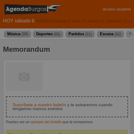
acceso usuarios
HOY sábado 8
MAÑANA domingo 9
lunes 10
martes 11
miércoles 12
ju
Música
(88)
Deportes
(66)
Partidos
(61)
Escena
(56)
Fe
Memorandum
Suscríbete a nuestro boletín
y te avisaremos cuando
tengamos nuevos eventos
Puedes ver un
ejemplo del boletín
que te enviaremos