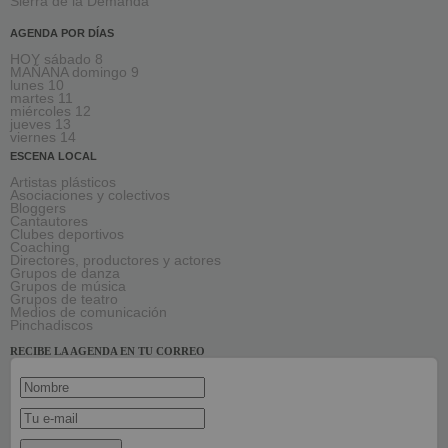
Sierra de la Demanda
AGENDA POR DÍAS
HOY sábado 8
MAÑANA domingo 9
lunes 10
martes 11
miércoles 12
jueves 13
viernes 14
ESCENA LOCAL
Artistas plásticos
Asociaciones y colectivos
Bloggers
Cantautores
Clubes deportivos
Coaching
Directores, productores y actores
Grupos de danza
Grupos de música
Grupos de teatro
Medios de comunicación
Pinchadiscos
RECIBE LA AGENDA EN TU CORREO