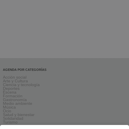
AGENDA POR CATEGORÍAS
Acción social
Arte y Cultura
Ciencia y tecnología
Deportes
Escena
Formación
Gastronomía
Medio ambiente
Música
Ocio
Salud y bienestar
Solidaridad
Turismo