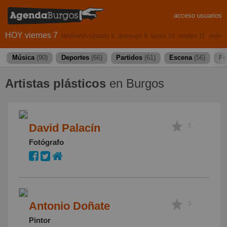
acceso usuarios
HOY viernes 7
MAÑANA sábado 8
domingo 9
lunes 10
martes 11
miérco
Música
(90)
Deportes
(66)
Partidos
(61)
Escena
(56)
Fe
Artistas plásticos
en Burgos
David Palacín
5
Fotógrafo
Antonio Doñate
5
Pintor