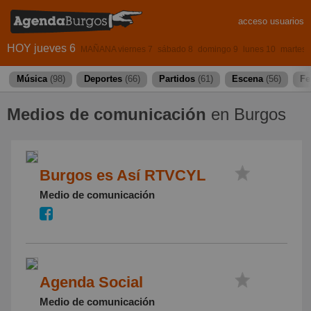
acceso usuarios
HOY jueves 6
MAÑANA viernes 7
sábado 8
domingo 9
lunes 10
martes 
Música
(98)
Deportes
(66)
Partidos
(61)
Escena
(56)
Fe
Medios de comunicación
en Burgos
Burgos es Así RTVCYL
Medio de comunicación
Agenda Social
Medio de comunicación