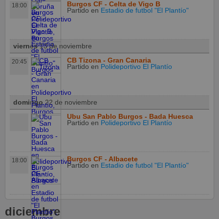
Burgos CF - Celta de Vigo B
18:00
Partido
en
Estadio de futbol "El Plantío"
viernes
13 de noviembre
CB Tizona - Gran Canaria
20:45
Partido
en
Polideportivo El Plantío
domingo
22 de noviembre
Ubu San Pablo Burgos - Bada Huesca
Partido
en
Polideportivo El Plantío
Burgos CF - Albacete
18:00
Partido
en
Estadio de futbol "El Plantío"
diciembre