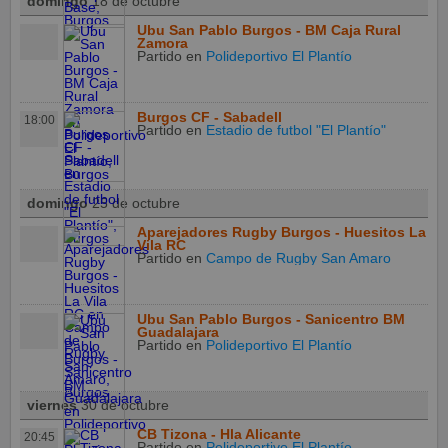
domingo
18 de octubre
Ubu San Pablo Burgos - BM Caja Rural
Zamora
Partido
en
Polideportivo El Plantío
Burgos CF - Sabadell
18:00
Partido
en
Estadio de futbol "El Plantío"
domingo
25 de octubre
Aparejadores Rugby Burgos - Huesitos La
Vila RC
Partido
en
Campo de Rugby San Amaro
Ubu San Pablo Burgos - Sanicentro BM
Guadalajara
Partido
en
Polideportivo El Plantío
viernes
30 de octubre
CB Tizona - Hla Alicante
20:45
Partido
en
Polideportivo El Plantío