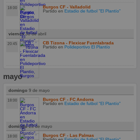
Burgos CF - Valladolid
18:00
Partido
en
Estadio de futbol "El Plantío"
viernes
30 de abril
CB Tizona - Flexicar Fuenlabrada
20:45
Partido
en
Polideportivo El Plantío
mayo
domingo
9 de mayo
Burgos CF - FC Andorra
18:00
Partido
en
Estadio de futbol "El Plantío"
domingo
23 de mayo
Burgos CF - Las Palmas
18:00
Partido
en
Estadio de futbol "El Plantío"