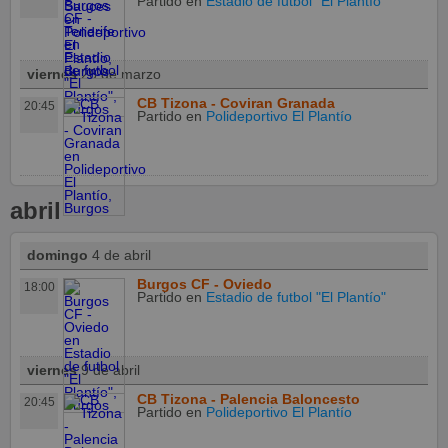
Partido
en
Estadio de futbol "El Plantío"
viernes
26 de marzo
CB Tizona - Coviran Granada
20:45
Partido
en
Polideportivo El Plantío
abril
domingo
4 de abril
Burgos CF - Oviedo
18:00
Partido
en
Estadio de futbol "El Plantío"
viernes
9 de abril
CB Tizona - Palencia Baloncesto
20:45
Partido
en
Polideportivo El Plantío