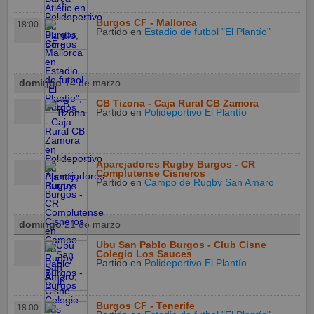
Burgos CF - Mallorca
18:00
Partido
en
Estadio de futbol "El Plantío"
domingo
14 de marzo
CB Tizona - Caja Rural CB Zamora
Partido
en
Polideportivo El Plantío
Aparejadores Rugby Burgos - CR
Complutense Cisneros
Partido
en
Campo de Rugby San Amaro
domingo
21 de marzo
Ubu San Pablo Burgos - Club Cisne
Colegio Los Sauces
Partido
en
Polideportivo El Plantío
Burgos CF - Tenerife
18:00