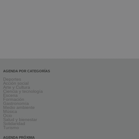
AGENDA POR CATEGORÍAS
Deportes
Acción social
Arte y Cultura
Ciencia y tecnología
Escena
Formación
Gastronomía
Medio ambiente
Música
Ocio
Salud y bienestar
Solidaridad
Turismo
AGENDA PRÓXIMA