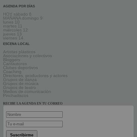
AGENDA POR DÍAS
HOY sábado 8
MAÑANA domingo 9
lunes 10
martes 11
miércoles 12
jueves 13
viernes 14
ESCENA LOCAL
Artistas plásticos
Asociaciones y colectivos
Bloggers
Cantautores
Clubes deportivos
Coaching
Directores, productores y actores
Grupos de danza
Grupos de música
Grupos de teatro
Medios de comunicación
Pinchadiscos
RECIBE LA AGENDA EN TU CORREO
Suscribirme