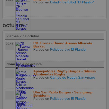
Partido
en
Estadio de futbol "El Plantío"
octubre
viernes
2 de octubre
CB Tizona - Bueno Arenas Albacete
20:45
Basket
Partido
en
Polideportivo El Plantío
domingo
4 de octubre
Aparejadores Rugby Burgos - Silicius
Alcobendas Rugby
Partido
en
Campo de Rugby San Amaro
Ubu San Pablo Burgos - Servigroup
Benidorm
Partido
en
Polideportivo El Plantío