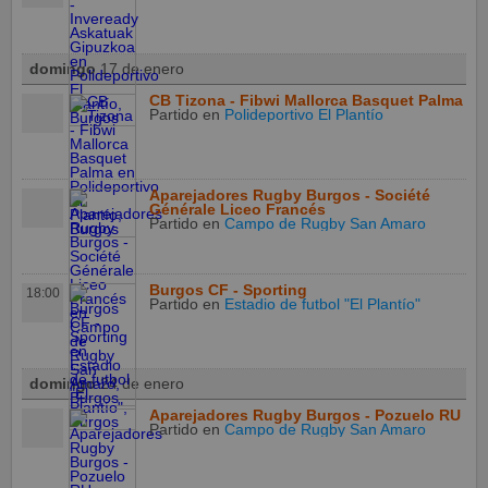
domingo
17 de enero
CB Tizona - Fibwi Mallorca Basquet Palma
Partido
en
Polideportivo El Plantío
Aparejadores Rugby Burgos - Société
Générale Liceo Francés
Partido
en
Campo de Rugby San Amaro
Burgos CF - Sporting
18:00
Partido
en
Estadio de futbol "El Plantío"
domingo
24 de enero
Aparejadores Rugby Burgos - Pozuelo RU
Partido
en
Campo de Rugby San Amaro