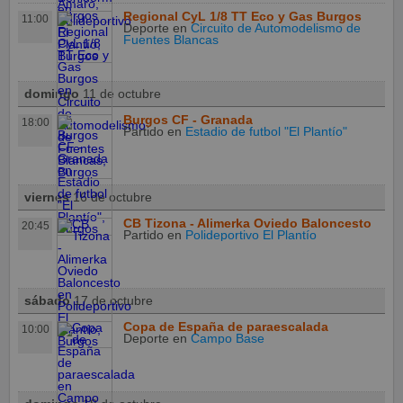
Regional CyL 1/8 TT Eco y Gas Burgos
11:00
Deporte
en
Circuito de Automodelismo de
Fuentes Blancas
domingo
11 de octubre
Burgos CF - Granada
18:00
Partido
en
Estadio de futbol "El Plantío"
viernes
16 de octubre
CB Tizona - Alimerka Oviedo Baloncesto
20:45
Partido
en
Polideportivo El Plantío
sábado
17 de octubre
Copa de España de paraescalada
10:00
Deporte
en
Campo Base