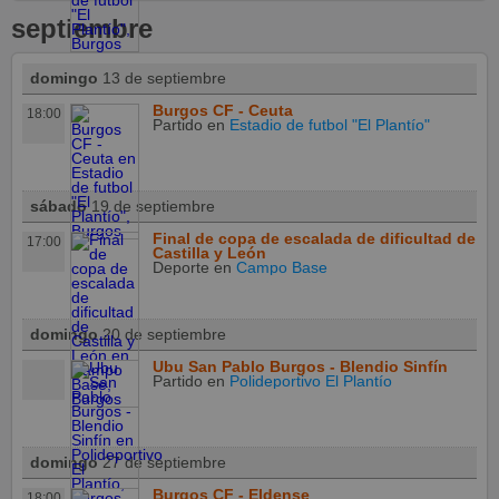
septiembre
domingo
13 de septiembre
Burgos CF - Ceuta
18:00
Partido
en
Estadio de futbol "El Plantío"
sábado
19 de septiembre
Final de copa de escalada de dificultad de
17:00
Castilla y León
Deporte
en
Campo Base
domingo
20 de septiembre
Ubu San Pablo Burgos - Blendio Sinfín
Partido
en
Polideportivo El Plantío
domingo
27 de septiembre
Burgos CF - Eldense
18:00