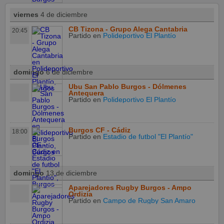
viernes
4 de diciembre
CB Tizona - Grupo Alega Cantabria
20:45
Partido
en
Polideportivo El Plantío
domingo
6 de diciembre
Ubu San Pablo Burgos - Dólmenes
Antequera
Partido
en
Polideportivo El Plantío
Burgos CF - Cádiz
18:00
Partido
en
Estadio de futbol "El Plantío"
domingo
13 de diciembre
Aparejadores Rugby Burgos - Ampo
Ordizia
Partido
en
Campo de Rugby San Amaro