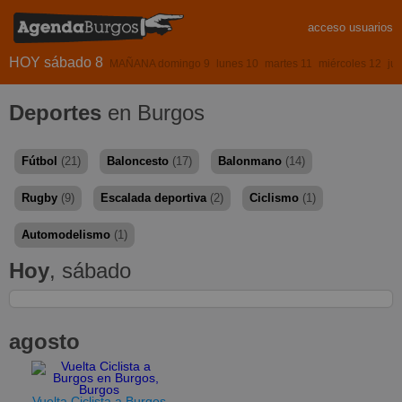
acceso usuarios
HOY sábado 8
MAÑANA domingo 9
lunes 10
martes 11
miércoles 12
ju
Deportes
en Burgos
Fútbol
(21)
Baloncesto
(17)
Balonmano
(14)
Rugby
(9)
Escalada deportiva
(2)
Ciclismo
(1)
Automodelismo
(1)
Hoy
, sábado
agosto
Vuelta Ciclista a Burgos