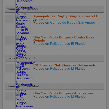
domingo
11 de abril
Aparejadores Rugby Burgos - Inexo El
Salvador
Partido
en
Campo de Rugby San Amaro
Ubu San Pablo Burgos - Confia Base
Oviedo
Partido
en
Polideportivo El Plantío
martes
20 de abril
CB Tizona - Club Ourense Baloncesto
Partido
en
Polideportivo El Plantío
domingo
25 de abril
Ubu San Pablo Burgos - Anaitasuna
Partido
en
Polideportivo El Plantío