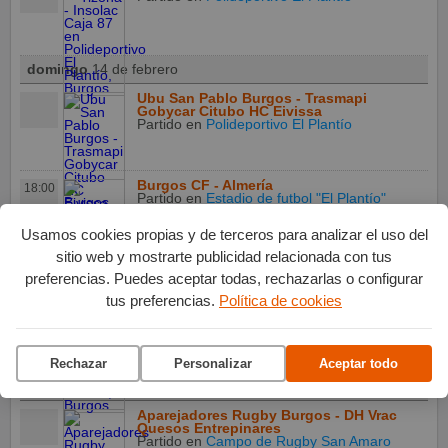
domingo
14 de febrero
Ubu San Pablo Burgos - Trasmapi
Gobycar Citubo HC Eivissa
Partido
en
Polideportivo El Plantío
Burgos CF - Almería
18:00
Partido
en
Estadio de futbol "El Plantío"
Usamos cookies propias y de terceros para analizar el uso del
sitio web y mostrarte publicidad relacionada con tus
viernes
19 de febrero
preferencias. Puedes aceptar todas, rechazarlas o configurar
tus preferencias.
Política de cookies
CB Tizona - Hestia Menorca
20:45
Partido
en
Polideportivo El Plantío
Rechazar
Personalizar
Aceptar todo
domingo
21 de febrero
Aparejadores Rugby Burgos - DH Vrac
Quesos Entrepinares
Partido
en
Campo de Rugby San Amaro