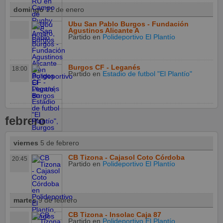
domingo
31 de enero
Ubu San Pablo Burgos - Fundación
Agustinos Alicante A
Partido
en
Polideportivo El Plantío
Burgos CF - Leganés
18:00
Partido
en
Estadio de futbol "El Plantío"
febrero
viernes
5 de febrero
CB Tizona - Cajasol Coto Córdoba
20:45
Partido
en
Polideportivo El Plantío
martes
9 de febrero
CB Tizona - Insolac Caja 87
Partido
en
Polideportivo El Plantío