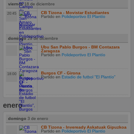
viernes
18 de diciembre
CB Tizona - Movistar Estudiantes
20:45
Partido
en
Polideportivo El Plantío
domingo
20 de diciembre
Ubu San Pablo Burgos - BM Contazara
Zaragoza
Partido
en
Polideportivo El Plantío
Burgos CF - Girona
18:00
Partido
en
Estadio de futbol "El Plantío"
enero
domingo
3 de enero
CB Tizona - Inveready Askatuak Gipuzkoa
Partido
en
Polideportivo El Plantío