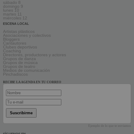
sábado 8
domingo 9
lunes 10
martes 11
miércoles 12
ESCENA LOCAL
Artistas plásticos
Asociaciones y colectivos
Bloggers
Cantautores
Clubes deportivos
Coaching
Directores, productores y actores
Grupos de danza
Grupos de música
Grupos de teatro
Medios de comunicación
Pinchadiscos
RECIBE LA AGENDA EN TU CORREO
Suscribirme
Ejemplo de lo que te enviamos