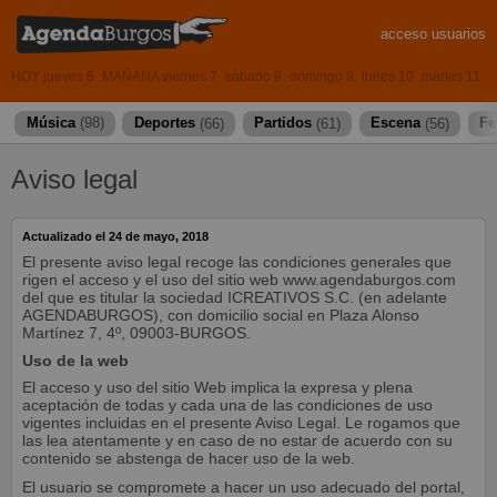
acceso usuarios
HOY jueves 6
MAÑANA viernes 7
sábado 8
domingo 9
lunes 10
martes 11
Música
(98)
Deportes
(66)
Partidos
(61)
Escena
(56)
Fe
Aviso legal
Actualizado el 24 de mayo, 2018
El presente aviso legal recoge las condiciones generales que
rigen el acceso y el uso del sitio web www.agendaburgos.com
del que es titular la sociedad ICREATIVOS S.C. (en adelante
AGENDABURGOS), con domicilio social en Plaza Alonso
Martínez 7, 4º, 09003-BURGOS.
Uso de la web
El acceso y uso del sitio Web implica la expresa y plena
aceptación de todas y cada una de las condiciones de uso
vigentes incluidas en el presente Aviso Legal. Le rogamos que
las lea atentamente y en caso de no estar de acuerdo con su
contenido se abstenga de hacer uso de la web.
El usuario se compromete a hacer un uso adecuado del portal,