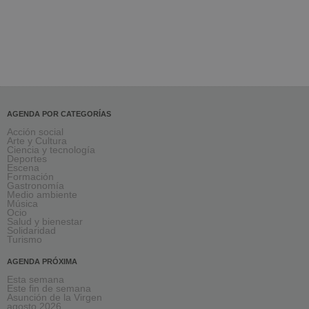
AGENDA POR CATEGORÍAS
Acción social
Arte y Cultura
Ciencia y tecnología
Deportes
Escena
Formación
Gastronomía
Medio ambiente
Música
Ocio
Salud y bienestar
Solidaridad
Turismo
AGENDA PRÓXIMA
Esta semana
Este fin de semana
Asunción de la Virgen
agosto 2026