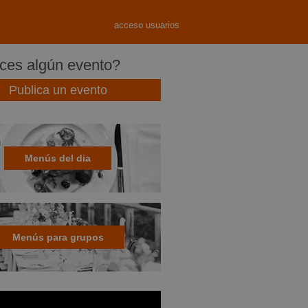
acceso usuarios
es algún evento?
Publica un evento
Menús del dia
Menús para grupos