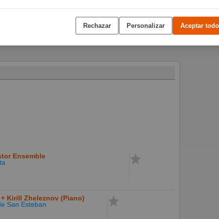
Rechazar
Personalizar
Aceptar todo
stor Ensemble
ta
 + Kirill Zheleznov (Piano)
 de San Esteban