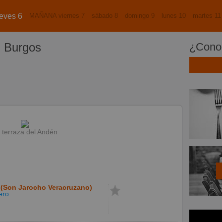
eves 6
MAÑANA viernes 7
sábado 8
domingo 9
lunes 10
martes 11
 Burgos
¿Conoc
 terraza del Andén
 (Son Jarocho Veracruzano)
ero