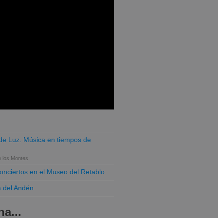
o de Luz. Música en tiempos de
e los Montes
conciertos en el Museo del Retablo
a del Andén
a...