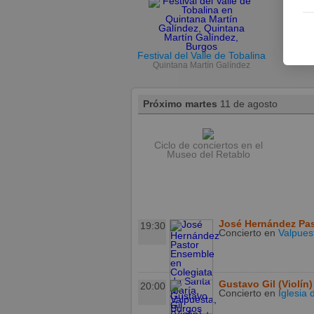
Festival del Valle de Tobalina
Quintana Martín Galíndez
Próximo martes
11 de agosto
Ciclo de conciertos en el
Museo del Retablo
José Hernández Pa
19:30
Concierto
en
Valpues
Gustavo Gil (Violín)
20:00
Concierto
en
Iglesia