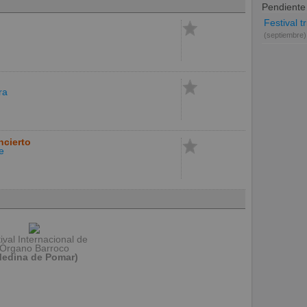
Pendiente
Festival t
(septiembre)
ra
cierto
re
ival Internacional de
Órgano Barroco
Medina de Pomar)