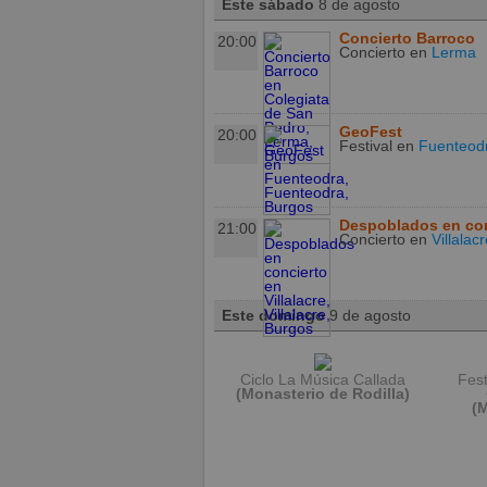
Este sábado
8 de agosto
Concierto Barroco
20:00
Concierto
en
Lerma
GeoFest
20:00
Festival
en
Fuenteod
Despoblados en con
21:00
Concierto
en
Villalac
Este domingo
9 de agosto
Ciclo La Música Callada
Fest
(Monasterio de Rodilla)
(