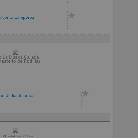
Vicente Lampérez
lo La Música Callada
asterio de Rodilla)
rán de los Infantes
 terraza del Andén