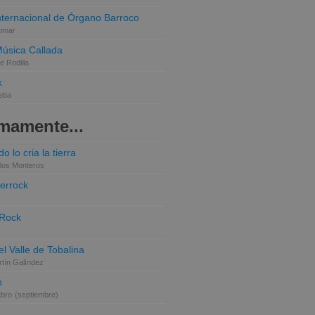
Internacional de Órgano Barroco
omar
Música Callada
e Rodilla
k
eba
mamente...
o lo cria la tierra
los Monteros
terrock
 Rock
el Valle de Tobalina
tín Galíndez
n
Ebro
(septiembre)