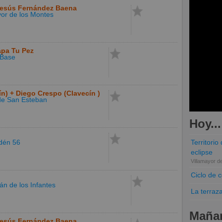
Jesús Fernández Baena
yor de los Montes
apa Tu Pez
Base
ín) + Diego Crespo (Clavecín )
 de San Esteban
Hoy...
dén 56
Territori
eclipse
Villamayor d
Ciclo de 
rán de los Infantes
La terraz
Mañan
Jesús Fernández Baena