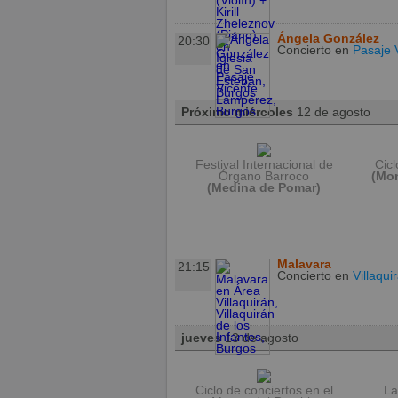
Ángela González
20:30
Concierto
en
Pasaje 
Próximo miércoles
12 de agosto
Festival Internacional de
Cic
Órgano Barroco
(Mon
(Medina de Pomar)
Malavara
21:15
Concierto
en
Villaqui
jueves
13 de agosto
Ciclo de conciertos en el
La