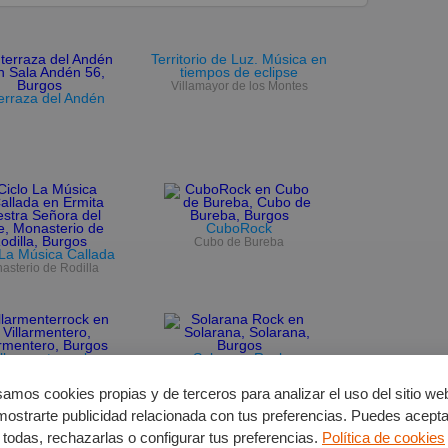
Territorio de Luz. Música en
tiempos de eclipse
Villamayor de los Montes
erraza del Andén
CuboRock
Cubo de Bureba
 La Música Callada
asterio de Rodilla
illarmenterrock
Solarana Rock
Villarmentero
Solarana
amos cookies propias y de terceros para analizar el uso del sitio we
mostrarte publicidad relacionada con tus preferencias. Puedes acepta
todas, rechazarlas o configurar tus preferencias.
Política de cookies