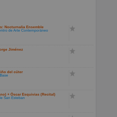
s: Nocturnalia Ensemble
ntro de Arte Contemporáneo
orge Jiménez
niño del cúter
Base
o) + Óscar Esquivias (Recital)
 de San Esteban