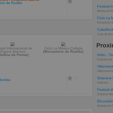
rio de Rodilla
Festival 
Medina de P
Ciclo La 
Monasterio d
CuboRoc
Cubo de Bur
Proxi
ival Internacional de
Ciclo La Música Callada
Órgano Barroco
(Monasterio de Rodilla)
Medina de Pomar)
Artim - Tod
Espinosa de 
Villarmen
Villarmentero
1
Solarana
Bureba
Solarana
Festival d
Quintana Mar
Ebrovisió
Miranda de 