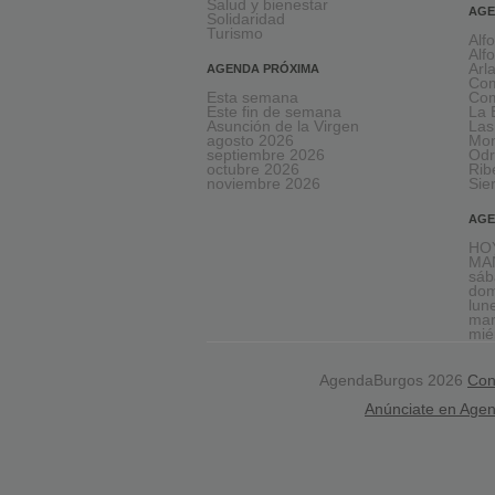
Salud y bienestar
AGE
Solidaridad
Turismo
Alf
Alf
Arl
AGENDA PRÓXIMA
Com
Esta semana
Com
Este fin de semana
La 
Asunción de la Virgen
Las
agosto 2026
Mon
septiembre 2026
Odr
octubre 2026
Rib
noviembre 2026
Sie
AGE
HOY
MAÑ
sáb
dom
lun
mar
mié
AgendaBurgos 2026
Con
Anúnciate en Age