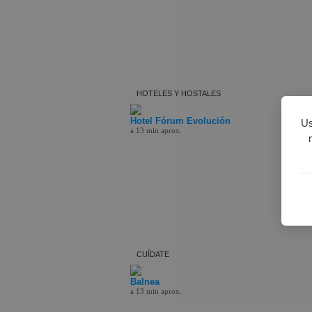
HOTELES Y HOSTALES
Hotel Fórum Evolución
Us
a 13 min aprox.
CUÍDATE
Balnea
a 13 min aprox.