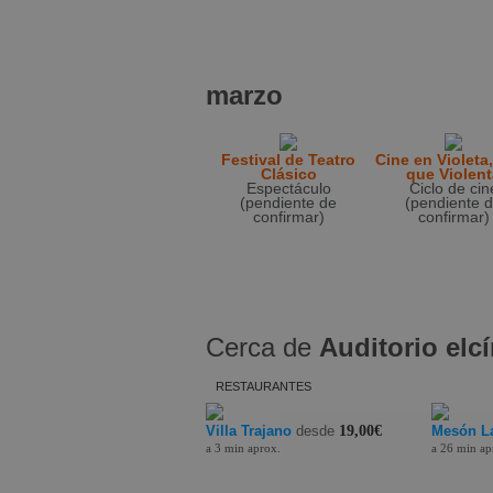
marzo
Festival de Teatro
Cine en Violeta
Clásico
que Violent
Espectáculo
Ciclo de cin
(pendiente de
(pendiente 
confirmar)
confirmar)
Cerca de
Auditorio elcí
RESTAURANTES
Villa Trajano
desde
19,00€
Mesón La
a 3 min aprox.
a 26 min ap