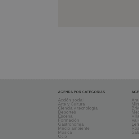
AGENDA POR CATEGORÍAS
AGE
Acción social
Ara
Arte y Cultura
Mir
Ciencia y tecnología
Bri
Deportes
Med
Escena
Vil
Formación
Val
Gastronomía
Le
Medio ambiente
Ro
Música
Sal
Ocio