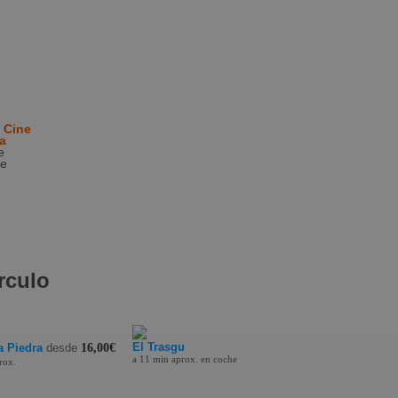
, Cine
a
e
de
rculo
El Trasgu
 Piedra
desde
16,00€
a 11 min aprox. en coche
rox.