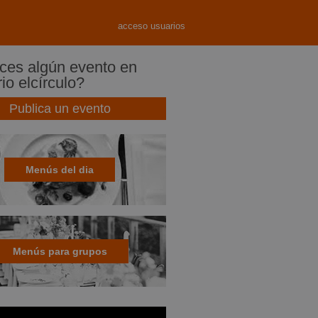
acceso usuarios
es algún evento en
io elcírculo?
Publica un evento
Menús del dia
Menús para grupos