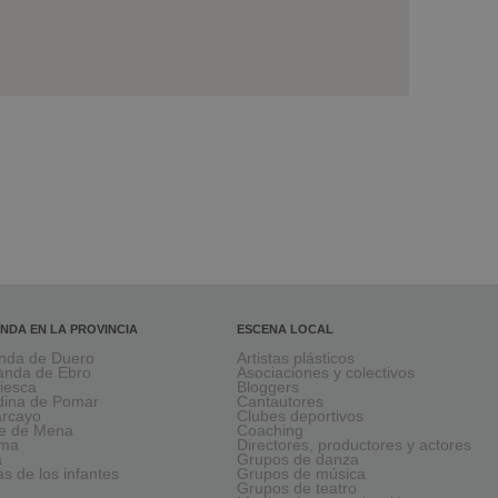
NDA EN LA PROVINCIA
ESCENA LOCAL
nda de Duero
Artistas plásticos
anda de Ebro
Asociaciones y colectivos
viesca
Bloggers
ina de Pomar
Cantautores
larcayo
Clubes deportivos
le de Mena
Coaching
rma
Directores, productores y actores
a
Grupos de danza
as de los infantes
Grupos de música
Grupos de teatro