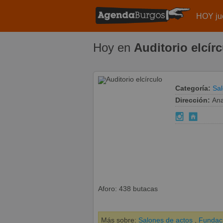
HOY ju
Hoy en
Auditorio elcír
Categoría:
Sal
Dirección:
Ana
Aforo: 438 butacas
Más sobre:
Salones de actos
,
Fundaci