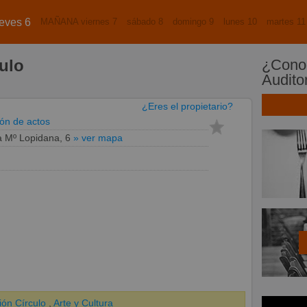
eves 6
MAÑANA viernes 7
sábado 8
domingo 9
lunes 10
martes 11
culo
¿Conoc
Auditor
¿Eres el propietario?
ón de actos
 Mº Lopidana, 6
» ver mapa
ón Círculo
,
Arte y Cultura