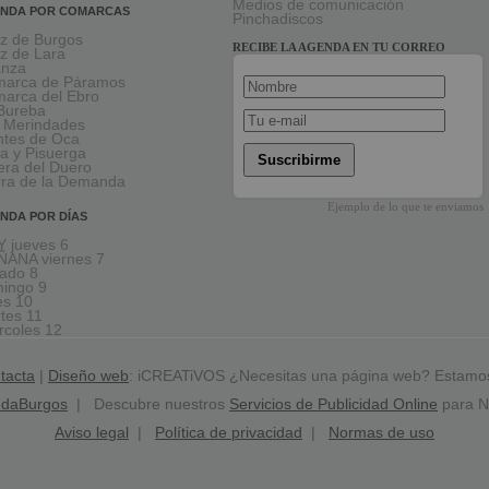
Medios de comunicación
NDA POR COMARCAS
Pinchadiscos
oz de Burgos
RECIBE LA AGENDA EN TU CORREO
oz de Lara
anza
arca de Páramos
arca del Ebro
Bureba
 Merindades
tes de Oca
a y Pisuerga
Suscribirme
era del Duero
rra de la Demanda
Ejemplo de lo que te enviamos
NDA POR DÍAS
 jueves 6
ANA viernes 7
ado 8
ingo 9
es 10
tes 11
rcoles 12
tacta
|
Diseño web
: iCREATiVOS ¿Necesitas una página web? Estamo
ndaBurgos
| Descubre nuestros
Servicios de Publicidad Online
para N
Aviso legal
|
Política de privacidad
|
Normas de uso