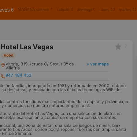
eves 6
MAÑANA viernes 7
sábado 8
domingo 9
lunes 10
martes 11
Hotel Las Vegas
2
Hotel
Vitoria, 319. (cruce C/ Sextil) Bº de
» ver mapa
Villafría
947 484 453
dición familiar, inaugurado en 1961 y reformado en 2000, dotado
 su descanso, y equipado con las últimas tecnologías WiFi de
los centros turísticos más importantes de la capital y provincia, o
as y comercios de nuestro entorno empresarial.
staurante del Hotel Las Vegas, con una selección de platos en
oncretar esa reunión o comida de empresa con sus clientes
uncional, una zona de estar, una sala de juegos de mesa, bar-
aurante Los Arcos, dónde podrá reponer fuerzas con amplia carta
e Fin de Semana.