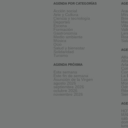
AGENDA POR CATEGORÍAS
AGE
Acción social
Ara
Arte y Cultura
Mir
Ciencia y tecnología
Bri
Deportes
Med
Escena
Vil
Formación
Val
Gastronomía
Le
Medio ambiente
Ro
Música
Sal
Ocio
Salud y bienestar
AGE
Solidaridad
Turismo
Alf
Alf
Arl
AGENDA PRÓXIMA
Com
Esta semana
Com
Este fin de semana
La 
Asunción de la Virgen
Las
agosto 2026
Mon
septiembre 2026
Odr
octubre 2026
Rib
noviembre 2026
Sie
AGE
HOY
MAÑ
sáb
dom
lun