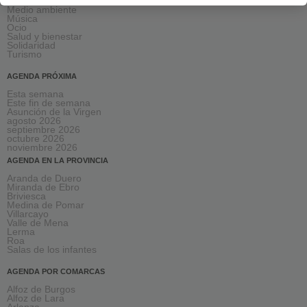
Gastronomía
Medio ambiente
Música
Ocio
Salud y bienestar
Solidaridad
Turismo
AGENDA PRÓXIMA
Esta semana
Este fin de semana
Asunción de la Virgen
agosto 2026
septiembre 2026
octubre 2026
noviembre 2026
AGENDA EN LA PROVINCIA
Aranda de Duero
Miranda de Ebro
Briviesca
Medina de Pomar
Villarcayo
Valle de Mena
Lerma
Roa
Salas de los infantes
AGENDA POR COMARCAS
Alfoz de Burgos
Alfoz de Lara