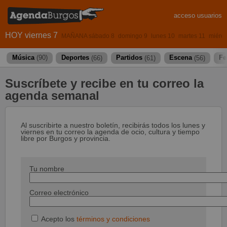
acceso usuarios
HOY viernes 7
MAÑANA sábado 8
domingo 9
lunes 10
martes 11
miérco
Música
(90)
Deportes
(66)
Partidos
(61)
Escena
(56)
Fe
Suscríbete y recibe en tu correo la
agenda semanal
Al suscribirte a nuestro boletín, recibirás todos los lunes y
viernes en tu correo la agenda de ocio, cultura y tiempo
libre por Burgos y provincia.
Tu nombre
Correo electrónico
Acepto los
términos y condiciones