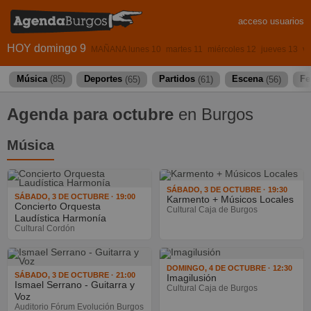
acceso usuarios
HOY domingo 9
MAÑANA lunes 10
martes 11
miércoles 12
jueves 13
vi
Música
(85)
Deportes
(65)
Partidos
(61)
Escena
(56)
Fe
Agenda para octubre
en Burgos
Música
SÁBADO, 3 DE OCTUBRE · 19:30
SÁBADO, 3 DE OCTUBRE · 19:00
Karmento + Músicos Locales
Concierto Orquesta
Cultural Caja de Burgos
Laudística Harmonía
Cultural Cordón
DOMINGO, 4 DE OCTUBRE · 12:30
SÁBADO, 3 DE OCTUBRE · 21:00
Imagilusión
Ismael Serrano - Guitarra y
Cultural Caja de Burgos
Voz
Auditorio Fórum Evolución Burgos