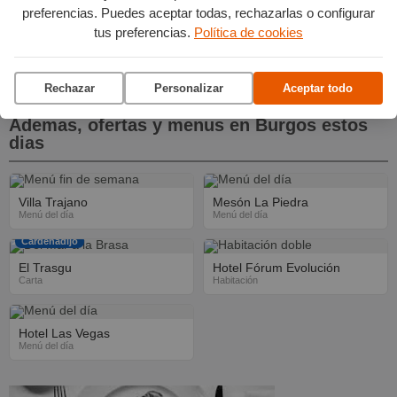
preferencias. Puedes aceptar todas, rechazarlas o configurar
tus preferencias.
Política de cookies
VIERNES, 30 DE OCTUBRE · 19:30
Invisible, Lajoven
Cultural Caja de Burgos
Rechazar
Personalizar
Aceptar todo
Ademas, ofertas y menus en Burgos estos
dias
Villa Trajano
Mesón La Piedra
Menú del día
Menú del día
Cardeñadijo
El Trasgu
Hotel Fórum Evolución
Carta
Habitación
Hotel Las Vegas
Menú del día