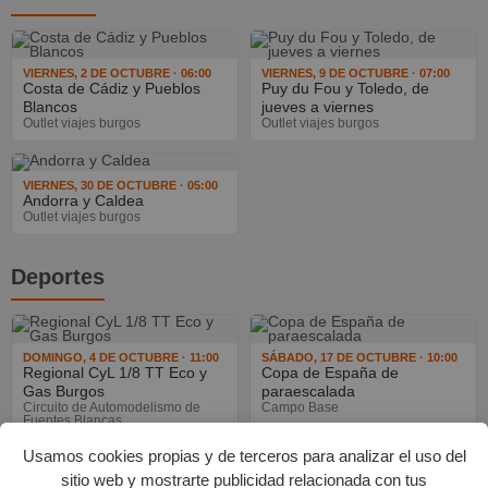
VIERNES, 2 DE OCTUBRE · 06:00
VIERNES, 9 DE OCTUBRE · 07:00
Costa de Cádiz y Pueblos
Puy du Fou y Toledo, de
Blancos
jueves a viernes
Outlet viajes burgos
Outlet viajes burgos
VIERNES, 30 DE OCTUBRE · 05:00
Andorra y Caldea
Outlet viajes burgos
Deportes
DOMINGO, 4 DE OCTUBRE · 11:00
SÁBADO, 17 DE OCTUBRE · 10:00
Regional CyL 1/8 TT Eco y
Copa de España de
Gas Burgos
paraescalada
Circuito de Automodelismo de
Campo Base
Fuentes Blancas
Usamos cookies propias y de terceros para analizar el uso del
Otros
sitio web y mostrarte publicidad relacionada con tus