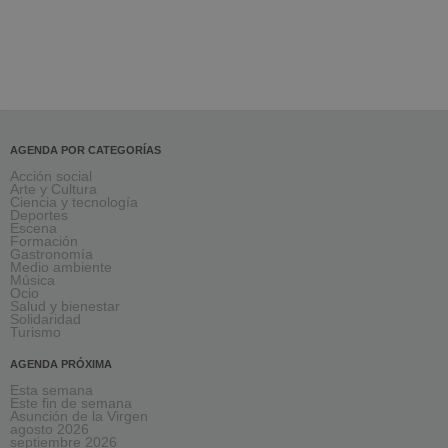
AGENDA POR CATEGORÍAS
Acción social
Arte y Cultura
Ciencia y tecnología
Deportes
Escena
Formación
Gastronomía
Medio ambiente
Música
Ocio
Salud y bienestar
Solidaridad
Turismo
AGENDA PRÓXIMA
Esta semana
Este fin de semana
Asunción de la Virgen
agosto 2026
septiembre 2026