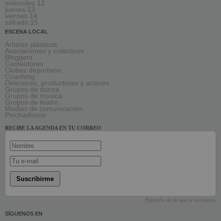
miércoles 12
jueves 13
viernes 14
sábado 15
ESCENA LOCAL
Artistas plásticos
Asociaciones y colectivos
Bloggers
Cantautores
Clubes deportivos
Coaching
Directores, productores y actores
Grupos de danza
Grupos de música
Grupos de teatro
Medios de comunicación
Pinchadiscos
RECIBE LA AGENDA EN TU CORREO
Suscribirme
Ejemplo de lo que te enviamos
SÍGUENOS EN