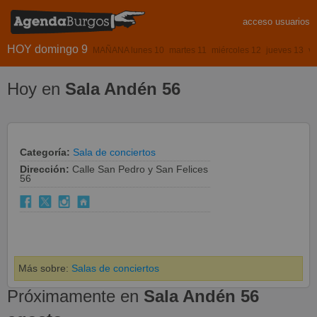
acceso usuarios
HOY domingo 9
MAÑANA lunes 10
martes 11
miércoles 12
jueves 13
vi
Hoy en
Sala Andén 56
Categoría:
Sala de conciertos
Dirección:
Calle San Pedro y San Felices
56
Más sobre:
Salas de conciertos
Próximamente en
Sala Andén 56