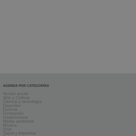
AGENDA POR CATEGORÍAS
Acción social
Arte y Cultura
Ciencia y tecnología
Deportes
Escena
Formación
Gastronomía
Medio ambiente
Música
Ocio
Salud y bienestar