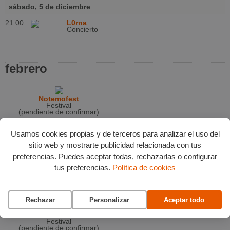
sábado, 5 de diciembre
21:00
L0rna
Concierto
febrero
Notemofest
Festival
(pendiente de confirmar)
marzo
Usamos cookies propias y de terceros para analizar el uso del
sitio web y mostrarte publicidad relacionada con tus
preferencias. Puedes aceptar todas, rechazarlas o configurar
Rebel Fest
Concierto
tus preferencias.
Política de cookies
(pendiente de confirmar)
mayo
Rechazar
Personalizar
Aceptar todo
Metal Souls Fest
Festival
(pendiente de confirmar)