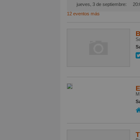
jueves, 3 de septiembre:
20:
12 eventos más
B
So
S
E
Mi
S
T