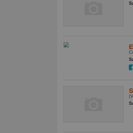
S
E
Ca
S
S
(V
S