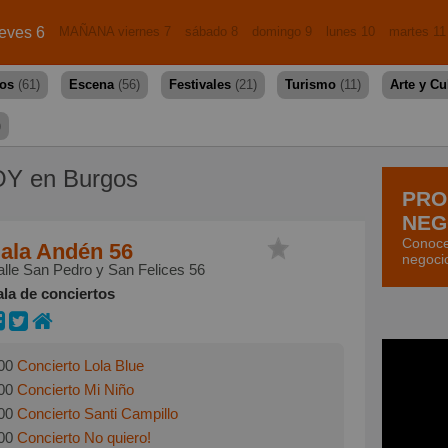
eves 6
MAÑANA viernes 7
sábado 8
domingo 9
lunes 10
martes 11
dos
(61)
Escena
(56)
Festivales
(21)
Turismo
(11)
Arte y Cu
)
Y en Burgos
PRO
NEG
Conoce
ala Andén 56
negoci
lle San Pedro y San Felices 56
ala de conciertos
00
Concierto Lola Blue
00
Concierto Mi Niño
00
Concierto Santi Campillo
00
Concierto No quiero!