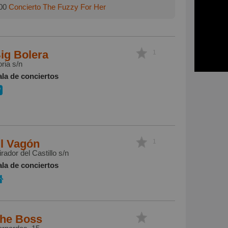
00
Concierto The Fuzzy For Her
ig Bolera
1
ria s/n
ala de conciertos
l Vagón
1
rador del Castillo s/n
ala de conciertos
he Boss