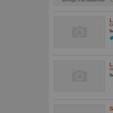
domingo, 6 de septiembre:
C
L
El
S
L
(V
S
S