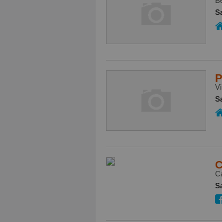
B
S
P
Vi
S
C
C
S