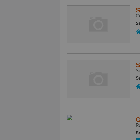
S
Ca
S
S
So
S
O
Ra
S