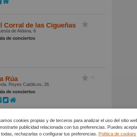
l Corral de las Cigueñas
esta de Aldana, 6
ala de conciertos
a Rúa
20
da. Reyes Católicos, 26
ala de conciertos
amos cookies propias y de terceros para analizar el uso del sitio we
ruña Rock
mostrarte publicidad relacionada con tus preferencias. Puedes acepta
spaña (Miranda de Ebro)
todas, rechazarlas o configurar tus preferencias.
Política de cookies
ala de conciertos