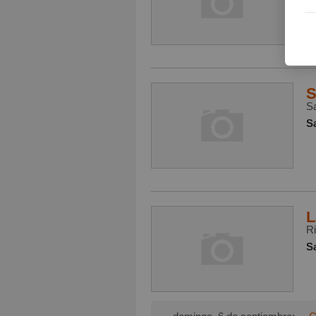
S
S
S
L
Ri
S