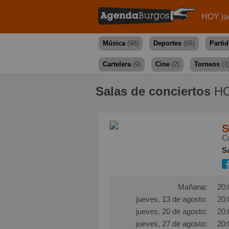
HOY ju
Música
(98)
Deportes
(66)
Parti
Cartelera
(9)
Cine
(2)
Torneos
(1
Salas de conciertos
HO
S
Ca
S
Mañana:
20:
jueves, 13 de agosto:
20:
jueves, 20 de agosto:
20:
jueves, 27 de agosto:
20: