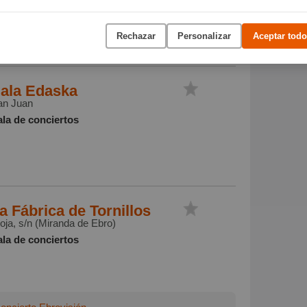
Rechazar
Personalizar
Aceptar todo
ala Edaska
an Juan
ala de conciertos
a Fábrica de Tornillos
oja, s/n (Miranda de Ebro)
ala de conciertos