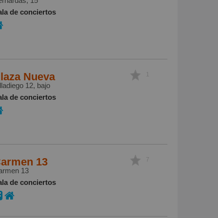
ernardas, 15
ala de conciertos
laza Nueva
1
lladiego 12, bajo
ala de conciertos
armen 13
7
armen 13
ala de conciertos