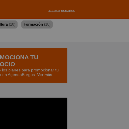
acceso usuarios
ltura
(10)
Formación
(10)
MOCIONA TU
OCIO
 los planes para promocionar tu
o en AgendaBurgos.
Ver más