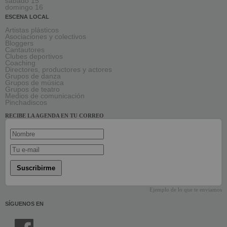
sábado 15
domingo 16
ESCENA LOCAL
Artistas plásticos
Asociaciones y colectivos
Bloggers
Cantautores
Clubes deportivos
Coaching
Directores, productores y actores
Grupos de danza
Grupos de música
Grupos de teatro
Medios de comunicación
Pinchadiscos
RECIBE LA AGENDA EN TU CORREO
Suscribirme
Ejemplo de lo que te enviamos
SÍGUENOS EN