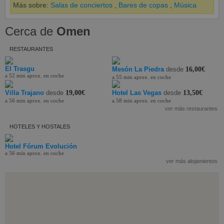
Más sobre:
Salas de conciertos
,
Bares de copas
,
Música
Cerca de
Omen
RESTAURANTES
El Trasgu
Mesón La Piedra
desde
16,00€
a 52 min aprox. en coche
a 55 min aprox. en coche
Villa Trajano
desde
19,00€
Hotel Las Vegas
desde
13,50€
a 56 min aprox. en coche
a 58 min aprox. en coche
ver más restaurantes
HOTELES Y HOSTALES
Hotel Fórum Evolución
a 56 min aprox. en coche
ver más alojamientos