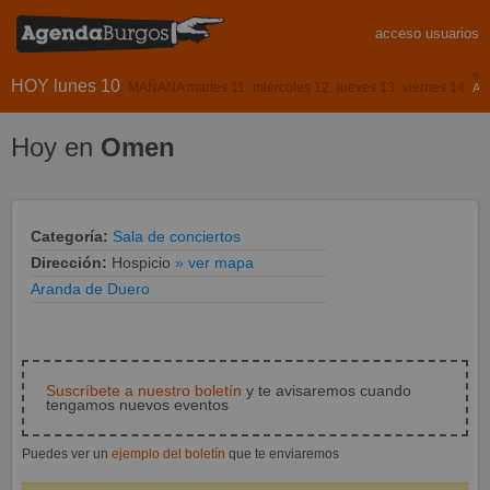
acceso usuarios
sá
HOY lunes 10
MAÑANA martes 11
miércoles 12
jueves 13
viernes 14
AS
Hoy en
Omen
Categoría:
Sala de conciertos
Dirección:
Hospicio
» ver mapa
Aranda de Duero
Suscríbete a nuestro boletín
y te avisaremos cuando
tengamos nuevos eventos
Puedes ver un
ejemplo del boletín
que te enviaremos