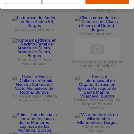
Vuelta Ciclista a Burgos
Ciclo de conciertos en el
Museo del Retablo
La terraza del Andén
Clvnia cerca de ti
Sonorama Ribera
Territorio de Luz. Música en
Aranda de Duero
tiempos de eclipse
La Vid
Ciclo La Música Callada
Festival Internacional de
Monasterio de Rodilla
Órgano Barroco
Villarcayo
Villarmenterrock
Villarmentero