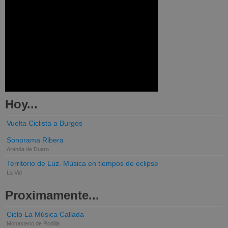
Hoy...
Vuelta Ciclista a Burgos
Sonorama Ribera
Aranda de Duero
Territorio de Luz. Música en tiempos de eclipse
La Vid
Proximamente...
Ciclo La Música Callada
Monasterio de Rodilla