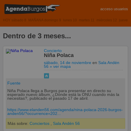
acceso usuarios
HOY sábado 8
MAÑANA domingo 9
lunes 10
martes 11
miércoles 12
jueves
Dentro de 3 meses...
Concierto
Niña Polaca
sábado, 14 de noviembre
en
Sala Andén
56
» ver mapa
Fuente
Niña Polaca llega a Burgos para presentar en directo su
esperado nuevo álbum, ¿Dónde está la ONU cuando más la
necesitas?, publicado el pasado 17 de abril.
https://www.elanden56.com/agenda/nina-polaca-2026-burgos-
anden56/?occurrence=202...
Más sobre:
Conciertos
,
Sala Andén 56