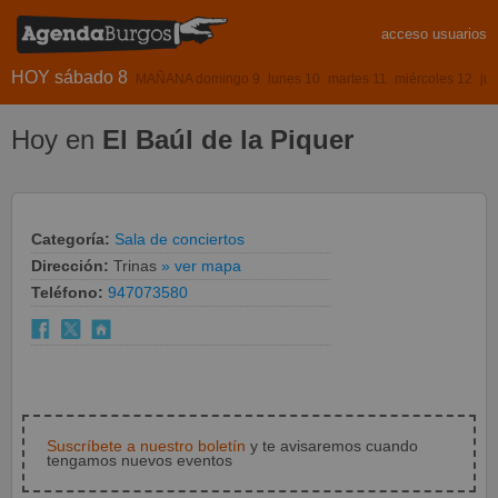
acceso usuarios
HOY sábado 8
MAÑANA domingo 9
lunes 10
martes 11
miércoles 12
ju
Hoy en
El Baúl de la Piquer
Categoría:
Sala de conciertos
Dirección:
Trinas
» ver mapa
Teléfono:
947073580
Suscríbete a nuestro boletín
y te avisaremos cuando
tengamos nuevos eventos