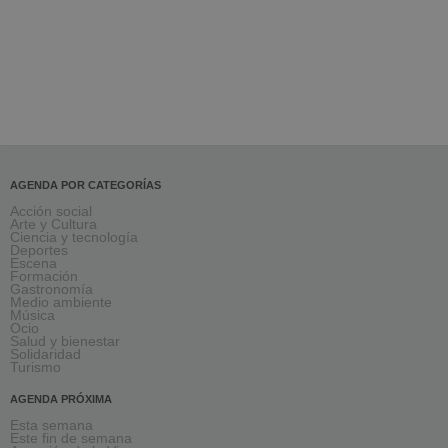
AGENDA POR CATEGORÍAS
Acción social
Arte y Cultura
Ciencia y tecnología
Deportes
Escena
Formación
Gastronomía
Medio ambiente
Música
Ocio
Salud y bienestar
Solidaridad
Turismo
AGENDA PRÓXIMA
Esta semana
Este fin de semana