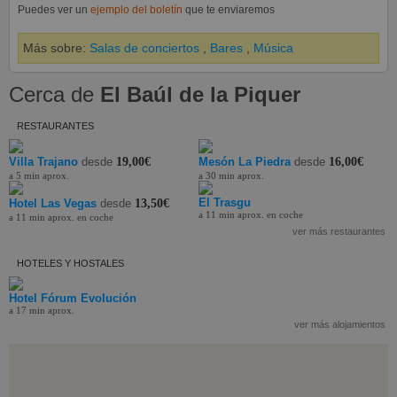
Puedes ver un
ejemplo del boletín
que te enviaremos
Más sobre:
Salas de conciertos
,
Bares
,
Música
Cerca de
El Baúl de la Piquer
RESTAURANTES
Villa Trajano
desde
19,00€
Mesón La Piedra
desde
16,00€
a 5 min aprox.
a 30 min aprox.
El Trasgu
Hotel Las Vegas
desde
13,50€
a 11 min aprox. en coche
a 11 min aprox. en coche
ver más restaurantes
HOTELES Y HOSTALES
Hotel Fórum Evolución
a 17 min aprox.
ver más alojamientos