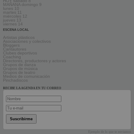
HOY sábado 8
MAÑANA domingo 9
lunes 10
martes 11
miércoles 12
jueves 13
viernes 14
ESCENA LOCAL
Artistas plásticos
Asociaciones y colectivos
Bloggers
Cantautores
Clubes deportivos
Coaching
Directores, productores y actores
Grupos de danza
Grupos de música
Grupos de teatro
Medios de comunicación
Pinchadiscos
RECIBE LA AGENDA EN TU CORREO
Suscribirme
Ejemplo de lo que te enviamos