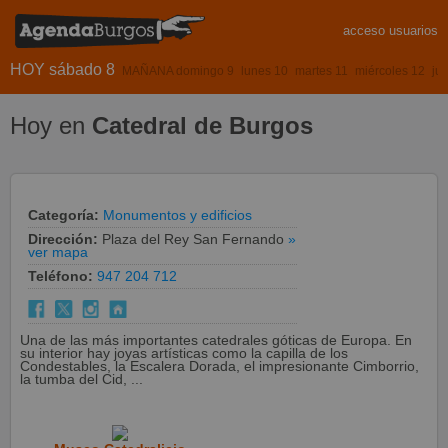
acceso usuarios
HOY sábado 8
MAÑANA domingo 9
lunes 10
martes 11
miércoles 12
ju
Hoy en
Catedral de Burgos
Categoría:
Monumentos y edificios
Dirección:
Plaza del Rey San Fernando
»
ver mapa
Teléfono:
947 204 712
Una de las más importantes catedrales góticas de Europa. En
su interior hay joyas artísticas como la capilla de los
Condestables, la Escalera Dorada, el impresionante Cimborrio,
la tumba del Cid, ...