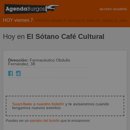
acceso usuarios
HOY viernes 7
MAÑANA sábado 8
domingo 9
lunes 10
martes 11
miérco
Hoy en
El Sótano Café Cultural
Dirección:
Farmacéutico Obdulio
Fernández, 38
Suscríbete a nuestro boletín
y te avisaremos cuando
tengamos nuevos eventos
Puedes ver un
ejemplo del boletín
que te enviaremos