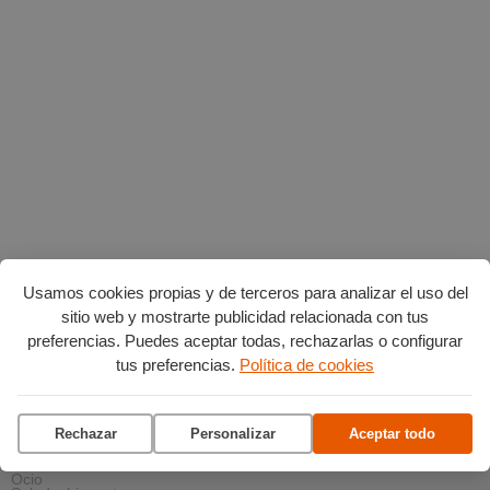
Usamos cookies propias y de terceros para analizar el uso del
sitio web y mostrarte publicidad relacionada con tus
AGENDA POR CATEGORÍAS
preferencias. Puedes aceptar todas, rechazarlas o configurar
Acción social
tus preferencias.
Política de cookies
Arte y Cultura
Ciencia y tecnología
Deportes
Escena
Formación
Rechazar
Personalizar
Aceptar todo
Gastronomía
Medio ambiente
Música
Ocio