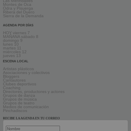
Las Merindades
Montes de Oca
Odra y Pisuerga
Ribera del Duero
Sierra de la Demanda
AGENDA POR DÍAS
HOY viernes 7
MAÑANA sábado 8
domingo 9
lunes 10
martes 11
miércoles 12
jueves 13
ESCENA LOCAL
Artistas plásticos
Asociaciones y colectivos
Bloggers
Cantautores
Clubes deportivos
Coaching
Directores, productores y actores
Grupos de danza
Grupos de música
Grupos de teatro
Medios de comunicación
Pinchadiscos
RECIBE LA AGENDA EN TU CORREO