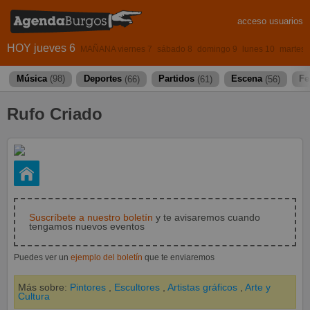
acceso usuarios
HOY jueves 6
MAÑANA viernes 7
sábado 8
domingo 9
lunes 10
martes 
Música
(98)
Deportes
(66)
Partidos
(61)
Escena
(56)
Fe
Rufo Criado
Suscríbete a nuestro boletín
y te avisaremos cuando
tengamos nuevos eventos
Puedes ver un
ejemplo del boletín
que te enviaremos
Más sobre:
Pintores
,
Escultores
,
Artistas gráficos
,
Arte y
Cultura