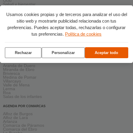
Ocio
Salud y bienestar
Solidaridad
Turismo
Usamos cookies propias y de terceros para analizar el uso del
sitio web y mostrarte publicidad relacionada con tus
AGENDA PRÓXIMA
preferencias. Puedes aceptar todas, rechazarlas o configurar
Esta semana
Este fin de semana
tus preferencias.
Política de cookies
Asunción de la Virgen
agosto 2026
septiembre 2026
octubre 2026
noviembre 2026
Rechazar
Personalizar
Aceptar todo
AGENDA EN LA PROVINCIA
Aranda de Duero
Miranda de Ebro
Briviesca
Medina de Pomar
Villarcayo
Valle de Mena
Lerma
Roa
Salas de los infantes
AGENDA POR COMARCAS
Alfoz de Burgos
Alfoz de Lara
Arlanza
Comarca de Páramos
Comarca del Ebro