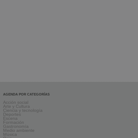
AGENDA POR CATEGORÍAS
Acción social
Arte y Cultura
Ciencia y tecnología
Deportes
Escena
Formación
Gastronomía
Medio ambiente
Música