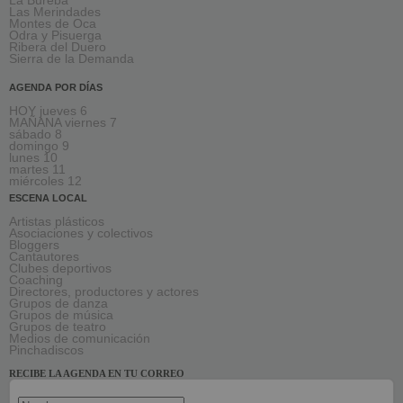
La Bureba
Las Merindades
Montes de Oca
Odra y Pisuerga
Ribera del Duero
Sierra de la Demanda
AGENDA POR DÍAS
HOY jueves 6
MAÑANA viernes 7
sábado 8
domingo 9
lunes 10
martes 11
miércoles 12
ESCENA LOCAL
Artistas plásticos
Asociaciones y colectivos
Bloggers
Cantautores
Clubes deportivos
Coaching
Directores, productores y actores
Grupos de danza
Grupos de música
Grupos de teatro
Medios de comunicación
Pinchadiscos
RECIBE LA AGENDA EN TU CORREO