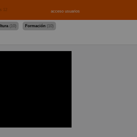
s 12
acceso usuarios
ltura
(10)
Formación
(10)