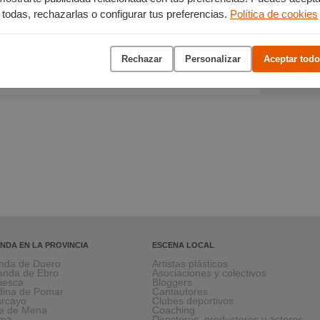
todas, rechazarlas o configurar tus preferencias.
Política de cookies
intor
Rechazar
Personalizar
Aceptar todo
NDA EN LA PROVINCIA
ESCENA LOCAL
nda de Duero
Artistas plásticos
anda de Ebro
Asociaciones y colectivos
viesca
Bloggers
ina de Pomar
Cantautores
larcayo
Clubes deportivos
le de Mena
Coaching
rma
Directores, productores y actores