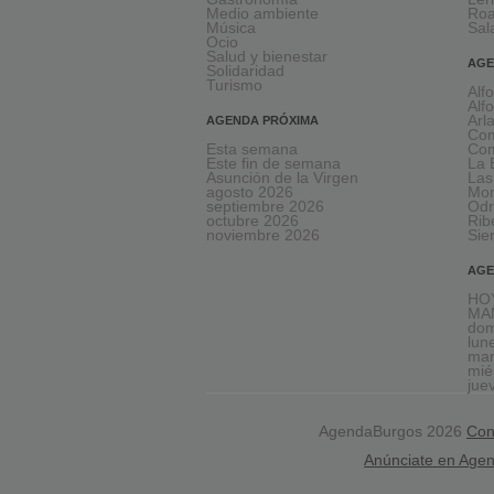
Medio ambiente
Ro
Música
Sal
Ocio
Salud y bienestar
AGE
Solidaridad
Turismo
Alf
Alf
Arl
AGENDA PRÓXIMA
Com
Esta semana
Com
Este fin de semana
La 
Asunción de la Virgen
Las
agosto 2026
Mon
septiembre 2026
Odr
octubre 2026
Rib
noviembre 2026
Sie
AGE
HOY
MA
dom
lun
mar
mié
jue
AgendaBurgos 2026
Con
Anúnciate en Age