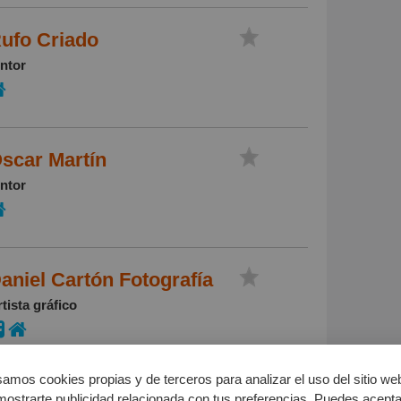
ufo Criado
intor
scar Martín
intor
aniel Cartón Fotografía
tista gráfico
amos cookies propias y de terceros para analizar el uso del sitio we
gor Torres
mostrarte publicidad relacionada con tus preferencias. Puedes acepta