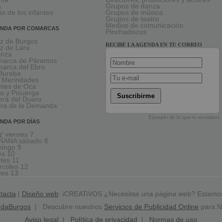
a
Grupos de danza
as de los infantes
Grupos de música
Grupos de teatro
Medios de comunicación
NDA POR COMARCAS
Pinchadiscos
oz de Burgos
RECIBE LA AGENDA EN TU CORREO
oz de Lara
anza
arca de Páramos
arca del Ebro
Bureba
 Merindades
tes de Oca
a y Pisuerga
Suscribirme
era del Duero
rra de la Demanda
Ejemplo de lo que te enviamos
NDA POR DÍAS
 viernes 7
ÑANA sábado 8
ingo 9
es 10
tes 11
rcoles 12
ves 13
tacta
|
Diseño web
: iCREATiVOS ¿Necesitas una página web? Estamo
ndaBurgos
| Descubre nuestros
Servicios de Publicidad Online
para N
Aviso legal
|
Política de privacidad
|
Normas de uso