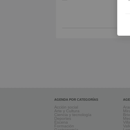
P
AGENDA POR CATEGORÍAS
AGE
Acción social
Ara
Arte y Cultura
Mir
Ciencia y tecnología
Bri
Deportes
Med
Escena
Vil
Formación
Val
Gastronomía
Le