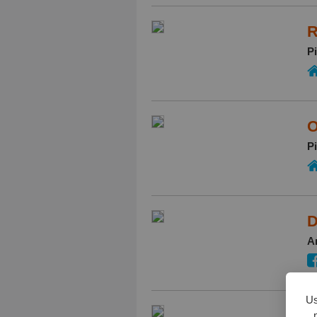
R
P
O
P
D
Ar
Us
I