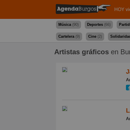
HOY vi
Música
(90)
Deportes
(66)
Parti
Cartelera
(9)
Cine
(2)
Solidarida
Artistas gráficos
en Bu
J
Ar
L
Ar