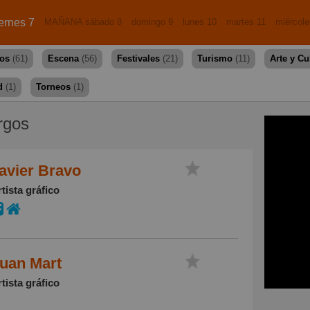
ernes 7
MAÑANA sábado 8
domingo 9
lunes 10
martes 11
miércole
dos
(61)
Escena
(56)
Festivales
(21)
Turismo
(11)
Arte y Cu
d
(1)
Torneos
(1)
rgos
avier Bravo
tista gráfico
uan Mart
tista gráfico