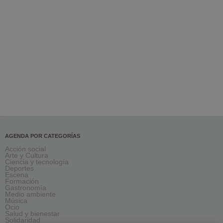
AGENDA POR CATEGORÍAS
Acción social
Arte y Cultura
Ciencia y tecnología
Deportes
Escena
Formación
Gastronomía
Medio ambiente
Música
Ocio
Salud y bienestar
Solidaridad