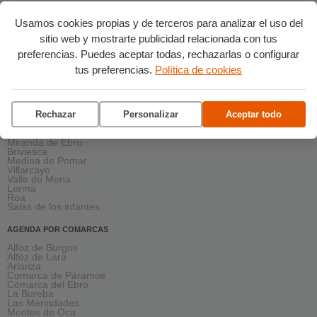
Turismo
Usamos cookies propias y de terceros para analizar el uso del
AGENDA PRÓXIMA
sitio web y mostrarte publicidad relacionada con tus
Esta semana
preferencias. Puedes aceptar todas, rechazarlas o configurar
Este fin de semana
Asunción de la Virgen
tus preferencias.
Política de cookies
agosto 2026
septiembre 2026
octubre 2026
noviembre 2026
Rechazar
Personalizar
Aceptar todo
AGENDA EN LA PROVINCIA
Aranda de Duero
Miranda de Ebro
Briviesca
Medina de Pomar
Villarcayo
Valle de Mena
Lerma
Roa
Salas de los infantes
AGENDA POR COMARCAS
Alfoz de Burgos
Alfoz de Lara
Arlanza
Comarca de Páramos
Comarca del Ebro
La Bureba
Las Merindades
Montes de Oca