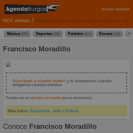
acceso usuarios
HOY viernes 7
MAÑANA sábado 8
domingo 9
lunes 10
martes 11
miérco
Música
(90)
Deportes
(66)
Partidos
(61)
Escena
(56)
Fe
Francisco Moradillo
Suscríbete a nuestro boletín
y te avisaremos cuando
tengamos nuevos eventos
Puedes ver un
ejemplo del boletín
que te enviaremos
Más sobre:
Escultores
,
Arte y Cultura
Conoce
Francisco Moradillo