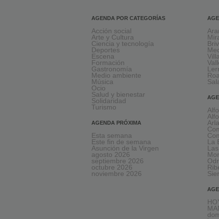
AGENDA POR CATEGORÍAS
AGE
Acción social
Ara
Arte y Cultura
Mir
Ciencia y tecnología
Bri
Deportes
Med
Escena
Vil
Formación
Val
Gastronomía
Le
Medio ambiente
Ro
Música
Sal
Ocio
Salud y bienestar
AGE
Solidaridad
Turismo
Alf
Alf
Arl
AGENDA PRÓXIMA
Com
Esta semana
Com
Este fin de semana
La 
Asunción de la Virgen
Las
agosto 2026
Mon
septiembre 2026
Odr
octubre 2026
Rib
noviembre 2026
Sie
AGE
HOY
MA
dom