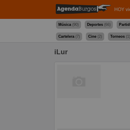
HOY vi
Música
(90)
Deportes
(66)
Parti
Cartelera
(7)
Cine
(2)
Torneos
(1
iLur