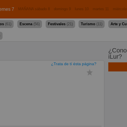
ernes 7
MAÑANA sábado 8
domingo 9
lunes 10
martes 11
miércole
dos
(61)
Escena
(56)
Festivales
(21)
Turismo
(11)
Arte y Cu
)
¿Conoc
iLur?
¿Trata de tí ésta página?