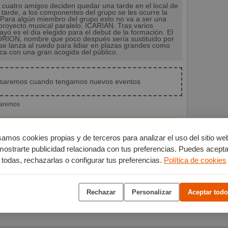
 cuatro amigos deciden quedar una tarde en el local de
 tarde, a los componentes del grupo se les ocurre la
. Para algún miembro del grupo esto no va a ser una
proyecto musical paralelo, ICARIAN. Tras varios
o es el día elegido para el debut de la formación. El
ORION, nombre que poco después sería sustituido por
se lanza al ruedo para lidiar en plazas grandes como
ica con una gran acogida del público.
isaremos cuando tengamos nuevos eventos
iaremos
 música
amos cookies propias y de terceros para analizar el uso del sitio we
mostrarte publicidad relacionada con tus preferencias. Puedes acepta
todas, rechazarlas o configurar tus preferencias.
Política de cookies
Rechazar
Personalizar
Aceptar todo