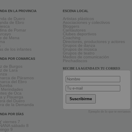
NDA EN LA PROVINCIA
ESCENA LOCAL
nda de Duero
Artistas plásticos
anda de Ebro
Asociaciones y colectivos
viesca
Bloggers
ina de Pomar
Cantautores
larcayo
Clubes deportivos
le de Mena
Coaching
rma
Directores, productores y actores
a
Grupos de danza
as de los infantes
Grupos de música
Grupos de teatro
Medios de comunicación
NDA POR COMARCAS
Pinchadiscos
oz de Burgos
RECIBE LA AGENDA EN TU CORREO
oz de Lara
anza
arca de Páramos
arca del Ebro
Bureba
 Merindades
tes de Oca
a y Pisuerga
Suscribirme
era del Duero
rra de la Demanda
Ejemplo de lo que te enviamos
NDA POR DÍAS
 viernes 7
ÑANA sábado 8
ingo 9