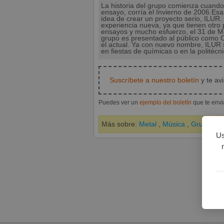
La historia del grupo comienza cuando
ensayo, corría el Invierno de 2006.Esa
idea de crear un proyecto serio, ILUR
experiencia nueva, ya que tienen otro 
ensayos y mucho esfuerzo, el 31 de May
grupo es presentado al público como 
el actual. Ya con nuevo nombre, ILUR 
en fiestas de químicas o en la politécn
Suscríbete a nuestro boletín
y te av
Puedes ver un
ejemplo del boletín
que te env
Más sobre:
Metal
,
Música
,
Grupos de
Us