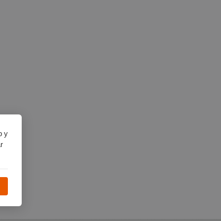
b y
r