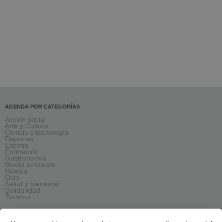
AGENDA POR CATEGORÍAS
Acción social
Arte y Cultura
Ciencia y tecnología
Deportes
Escena
Formación
Gastronomía
Medio ambiente
Música
Ocio
Salud y bienestar
Solidaridad
Turismo
AGENDA PRÓXIMA