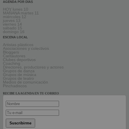
AGENDA POR DÍAS
HOY lunes 10
MAÑANA martes 11
miércoles 12
jueves 13
viernes 14
sábado 15
domingo 16
ESCENA LOCAL
Artistas plásticos
Asociaciones y colectivos
Bloggers
Cantautores
Clubes deportivos
Coaching
Directores, productores y actores
Grupos de danza
Grupos de música
Grupos de teatro
Medios de comunicación
Pinchadiscos
RECIBE LA AGENDA EN TU CORREO
Suscribirme