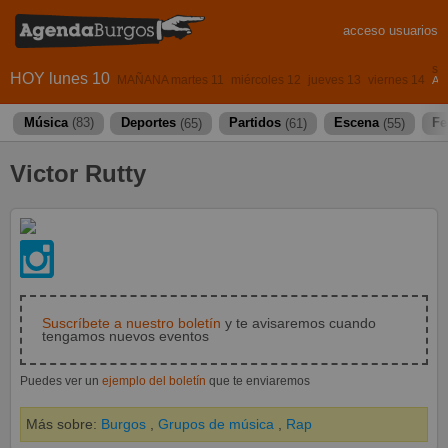
acceso usuarios
sá
HOY lunes 10
MAÑANA martes 11
miércoles 12
jueves 13
viernes 14
AS
Música
(83)
Deportes
(65)
Partidos
(61)
Escena
(55)
Fe
Victor Rutty
Suscríbete a nuestro boletín
y te avisaremos cuando
tengamos nuevos eventos
Puedes ver un
ejemplo del boletín
que te enviaremos
Más sobre:
Burgos
,
Grupos de música
,
Rap