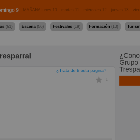
mingo 9
MAÑANA lunes 10
martes 11
miércoles 12
jueves 13
vie
dos
(61)
Escena
(56)
Festivales
(19)
Formación
(10)
Turis
resparral
¿Conoc
Grupo 
Trespa
¿Trata de tí ésta página?
1