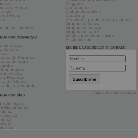
viesca
Bloggers
ina de Pomar
Cantautores
larcayo
Clubes deportivos
le de Mena
Coaching
rma
Directores, productores y actores
a
Grupos de danza
as de los infantes
Grupos de música
Grupos de teatro
Medios de comunicación
NDA POR COMARCAS
Pinchadiscos
oz de Burgos
RECIBE LA AGENDA EN TU CORREO
oz de Lara
anza
arca de Páramos
arca del Ebro
Bureba
 Merindades
tes de Oca
a y Pisuerga
Suscribirme
era del Duero
rra de la Demanda
Ejemplo de lo que te enviamos
NDA POR DÍAS
 domingo 9
ANA lunes 10
tes 11
rcoles 12
ves 13
rnes 14
ado 15