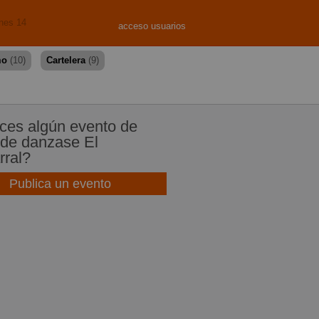
rnes 14
acceso usuarios
mo
(10)
Cartelera
(9)
es algún evento de
de danzase El
rral?
Publica un evento