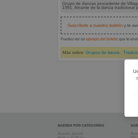
Grupo de danzas procedente de Villago
1991. Amante de la danza tradicional 
Suscríbete a nuestro boletín
y te av
Puedes ver un
ejemplo del boletín
que te env
Más sobre:
Grupos de danza
,
Tradici
Us
AGENDA POR CATEGORÍAS
AGE
Acción social
Ara
Arte y Cultura
Mir