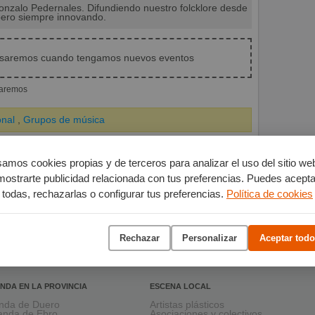
nzalo Pedernales. Difundiendo nuestro folcklore desde
pero siempre innovando.
isaremos cuando tengamos nuevos eventos
iaremos
onal
,
Grupos de música
amos cookies propias y de terceros para analizar el uso del sitio we
mostrarte publicidad relacionada con tus preferencias. Puedes acepta
todas, rechazarlas o configurar tus preferencias.
Política de cookies
Rechazar
Personalizar
Aceptar todo
NDA EN LA PROVINCIA
ESCENA LOCAL
nda de Duero
Artistas plásticos
anda de Ebro
Asociaciones y colectivos