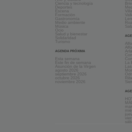
Ciencia y tecnología
Bri
Deportes
Med
Escena
Vil
Formación
Val
Gastronomía
Le
Medio ambiente
Ro
Música
Sal
Ocio
Salud y bienestar
AGE
Solidaridad
Turismo
Alf
Alf
Arl
AGENDA PRÓXIMA
Com
Esta semana
Com
Este fin de semana
La 
Asunción de la Virgen
Las
agosto 2026
Mon
septiembre 2026
Odr
octubre 2026
Rib
noviembre 2026
Sie
AGE
HOY
MAÑ
mar
mié
jue
vie
sáb