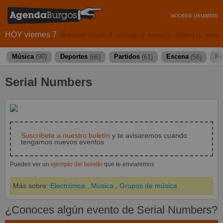
acceso usuarios
HOY viernes 7
MAÑANA sábado 8
domingo 9
lunes 10
martes 11
miérco
Música
(90)
Deportes
(66)
Partidos
(61)
Escena
(56)
Fe
Serial Numbers
Suscríbete a nuestro boletín
y te avisaremos cuando
tengamos nuevos eventos
Puedes ver un
ejemplo del boletín
que te enviaremos
Más sobre:
Electrónica
,
Música
,
Grupos de música
¿Conoces algún evento de Serial Numbers?