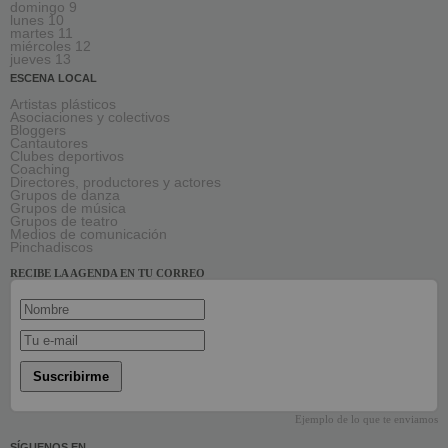
domingo 9
lunes 10
martes 11
miércoles 12
jueves 13
ESCENA LOCAL
Artistas plásticos
Asociaciones y colectivos
Bloggers
Cantautores
Clubes deportivos
Coaching
Directores, productores y actores
Grupos de danza
Grupos de música
Grupos de teatro
Medios de comunicación
Pinchadiscos
RECIBE LA AGENDA EN TU CORREO
Suscribirme
Ejemplo de lo que te enviamos
SÍGUENOS EN