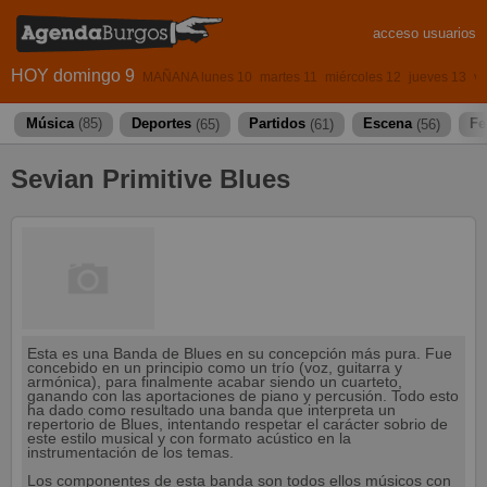
acceso usuarios
HOY domingo 9
MAÑANA lunes 10
martes 11
miércoles 12
jueves 13
vi
Música
(85)
Deportes
(65)
Partidos
(61)
Escena
(56)
Fe
Sevian Primitive Blues
Esta es una Banda de Blues en su concepción más pura. Fue
concebido en un principio como un trío (voz, guitarra y
armónica), para finalmente acabar siendo un cuarteto,
ganando con las aportaciones de piano y percusión. Todo esto
ha dado como resultado una banda que interpreta un
repertorio de Blues, intentando respetar el carácter sobrio de
este estilo musical y con formato acústico en la
instrumentación de los temas.
Los componentes de esta banda son todos ellos músicos con