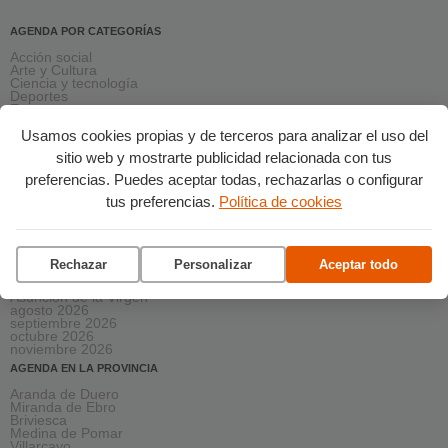
AGENDA POR CATEGORÍAS
Acción social
Arte y Cultura
Ciencia y tecnología
Deportes
Escena
Formación
Usamos cookies propias y de terceros para analizar el uso del
Gastronomía
Medio ambiente
sitio web y mostrarte publicidad relacionada con tus
Música
Ocio
preferencias. Puedes aceptar todas, rechazarlas o configurar
Salud y bienestar
tus preferencias.
Política de cookies
Solidaridad
Turismo
AGENDA PRÓXIMA
Rechazar
Personalizar
Aceptar todo
Esta semana
Este fin de semana
Asunción de la Virgen
agosto 2026
septiembre 2026
octubre 2026
noviembre 2026
AGENDA EN LA PROVINCIA
Aranda de Duero
Miranda de Ebro
Briviesca
Medina de Pomar
Villarcayo