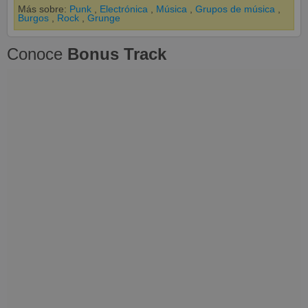
Más sobre:
Punk
,
Electrónica
,
Música
,
Grupos de música
,
Burgos
,
Rock
,
Grunge
Conoce
Bonus Track