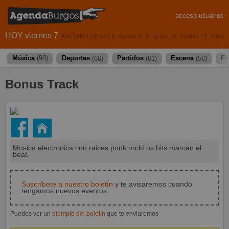
acceso usuarios
HOY viernes 7
MAÑANA sábado 8
domingo 9
lunes 10
martes 11
miérco
Música
(90)
Deportes
(66)
Partidos
(61)
Escena
(56)
Fe
Bonus Track
Musica electronica con raices punk rockLos bits marcan el
beat.
Suscríbete a nuestro boletín
y te avisaremos cuando
tengamos nuevos eventos
Puedes ver un
ejemplo del boletín
que te enviaremos