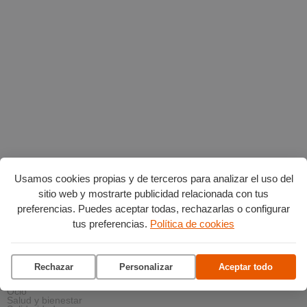
Usamos cookies propias y de terceros para analizar el uso del
sitio web y mostrarte publicidad relacionada con tus
AGENDA POR CATEGORÍAS
preferencias. Puedes aceptar todas, rechazarlas o configurar
Acción social
Arte y Cultura
tus preferencias.
Política de cookies
Ciencia y tecnología
Deportes
Escena
Formación
Gastronomía
Rechazar
Personalizar
Aceptar todo
Medio ambiente
Música
Ocio
Salud y bienestar