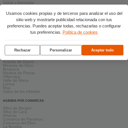
Salud y bienestar
Solidaridad
Turismo
Usamos cookies propias y de terceros para analizar el uso del
sitio web y mostrarte publicidad relacionada con tus
AGENDA PRÓXIMA
preferencias. Puedes aceptar todas, rechazarlas o configurar
Esta semana
Este fin de semana
tus preferencias.
Política de cookies
Asunción de la Virgen
agosto 2026
septiembre 2026
octubre 2026
noviembre 2026
Rechazar
Personalizar
Aceptar todo
AGENDA EN LA PROVINCIA
Aranda de Duero
Miranda de Ebro
Briviesca
Medina de Pomar
Villarcayo
Valle de Mena
Lerma
Roa
Salas de los infantes
AGENDA POR COMARCAS
Alfoz de Burgos
Alfoz de Lara
Arlanza
Comarca de Páramos
Comarca del Ebro
La Bureba