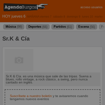
acceso usuarios
HOY jueves 6
MAÑANA viernes 7
sábado 8
domingo 9
lunes 10
martes 
Música
(98)
Deportes
(66)
Partidos
(61)
Escena
(56)
Fe
Sr.K & Cía
Sr.K & Cía. es una música que sale de las tripas. Suena a
blues, rollo vintage, a rock clásico, a swing, pero nunca
cantado en inglés.
Suscríbete a nuestro boletín
y te avisaremos cuando
tengamos nuevos eventos