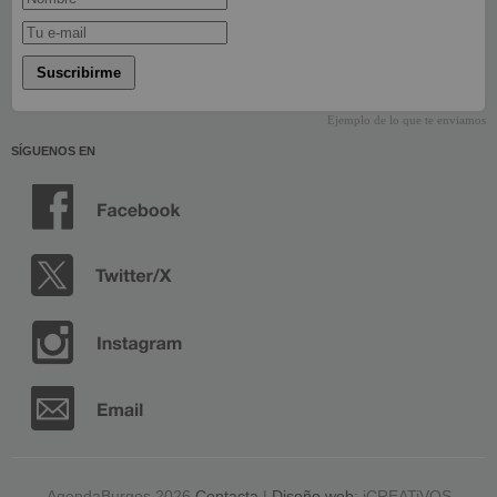
Suscribirme
Ejemplo de lo que te enviamos
SÍGUENOS EN
AgendaBurgos 2026
Contacta
|
Diseño web
: iCREATiVOS