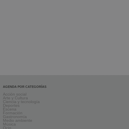
AGENDA POR CATEGORÍAS
Acción social
Arte y Cultura
Ciencia y tecnología
Deportes
Escena
Formación
Gastronomía
Medio ambiente
Música
Ocio