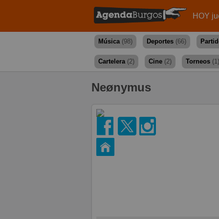
HOY ju
Música
(98)
Deportes
(66)
Parti
Cartelera
(2)
Cine
(2)
Torneos
(1
Neønymus