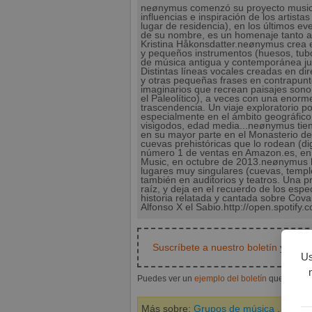
neønymus comenzó su proyecto musical e
influencias e inspiración de los artis
lugar de residencia), en los últimos e
de su nombre, es un homenaje tanto a e
Kristina Håkonsdatter.neønymus crea 
y pequeños instrumentos (huesos, tubos
de música antigua y contemporánea ju
Distintas líneas vocales creadas en di
y otras pequeñas frases en contrapunt
imaginarios que recrean paisajes sono
el Paleolítico), a veces con una enorm
trascendencia. Un viaje exploratorio por
especialmente en el ámbito geográfico
visigodos, edad media...neønymus tiene
en su mayor parte en el Monasterio de
cuevas prehistóricas que lo rodean (dig
número 1 de ventas en Amazon.es, en 
Music, en octubre de 2013.neønymus h
lugares muy singulares (cuevas, templo
también en auditorios y teatros. Una p
raíz, y deja en el recuerdo de los es
historia relatada y cantada sobre Cov
Alfonso X el Sabio.http://open.spot
Suscríbete a nuestro boletín
y te av
Us
Puedes ver un
ejemplo del boletín
que te env
Más sobre:
Grupos de música
,
Folk
,