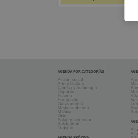
AGENDA POR CATEGORÍAS
AGE
Acción social
Ara
Arte y Cultura
Mir
Ciencia y tecnología
Bri
Deportes
Med
Escena
Vil
Formación
Val
Gastronomía
Le
Medio ambiente
Ro
Música
Sal
Ocio
Salud y bienestar
AGE
Solidaridad
Turismo
Alf
Alf
Arl
AGENDA PRÓXIMA