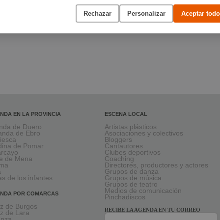
Rechazar
Personalizar
Aceptar todo
NDA EN LA PROVINCIA
ESCENA LOCAL
nda de Duero
Artistas plásticos
anda de Ebro
Asociaciones y colectivos
viesca
Bloggers
ina de Pomar
Cantautores
larcayo
Clubes deportivos
le de Mena
Coaching
rma
Directores, productores y actores
a
Grupos de danza
as de los infantes
Grupos de música
Grupos de teatro
Medios de comunicación
NDA POR COMARCAS
Pinchadiscos
oz de Burgos
RECIBE LA AGENDA EN TU CORREO
oz de Lara
anza