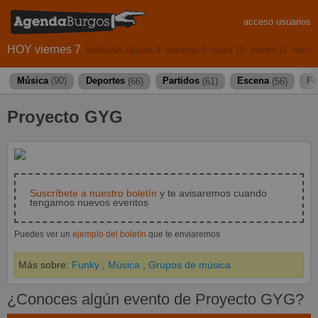
acceso usuarios
HOY viernes 7
MAÑANA sábado 8
domingo 9
lunes 10
martes 11
miérco
Música
(90)
Deportes
(66)
Partidos
(61)
Escena
(56)
Fe
Proyecto GYG
Suscríbete a nuestro boletín
y te avisaremos cuando
tengamos nuevos eventos
Puedes ver un
ejemplo del boletín
que te enviaremos
Más sobre:
Funky
,
Música
,
Grupos de música
¿Conoces algún evento de Proyecto GYG?