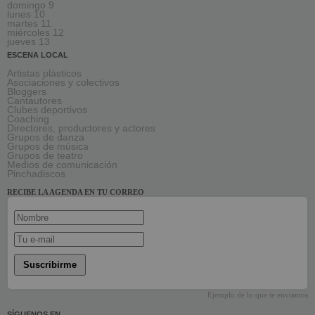
domingo 9
lunes 10
martes 11
miércoles 12
jueves 13
ESCENA LOCAL
Artistas plásticos
Asociaciones y colectivos
Bloggers
Cantautores
Clubes deportivos
Coaching
Directores, productores y actores
Grupos de danza
Grupos de música
Grupos de teatro
Medios de comunicación
Pinchadiscos
RECIBE LA AGENDA EN TU CORREO
Suscribirme
Ejemplo de lo que te enviamos
SÍGUENOS EN