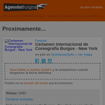
acceso usuarios
HOY jueves 6
MAÑANA viernes 7
sábado 8
domingo 9
lunes 10
martes 11
Proximamente...
Festival
Certamen Internacional de
Coreografía Burgos - New York
en julio
en
Quintanaortuño
» ver mapa
Suscríbete a nuestro boletín
y te avisaremos cuando
tengamos la fecha definitiva
Puedes ver un
ejemplo del boletín
que te enviaremos
Visitas:
6492
Comprar entradas