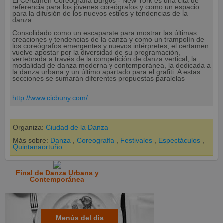
El Certamen Coreografía Burgos - New York es una cita de
referencia para los jóvenes coreógrafos y como un espacio
para la difusión de los nuevos estilos y tendencias de la
danza.
Consolidado como un escaparate para mostrar las últimas
creaciones y tendencias de la danza y como un trampolín de
los coreógrafos emergentes y nuevos intérpretes, el certamen
vuelve apostar por la diversidad de su programación,
vertebrada a través de la competición de danza vertical, la
modalidad de danza moderna y contemporánea, la dedicada a
la danza urbana y un último apartado para el grafiti. A estas
secciones se sumarán diferentes propuestas paralelas
http://www.cicbuny.com/
Organiza:
Ciudad de la Danza
Más sobre:
Danza
,
Coreografía
,
Festivales
,
Espectáculos
,
Quintanaortuño
Final de Danza Urbana y
Contemporánea
Menús del dia