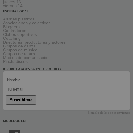
jueves 13
viernes 14
ESCENA LOCAL
Artistas plásticos
Asociaciones y colectivos
Bloggers
Cantautores
Clubes deportivos
Coaching
Directores, productores y actores
Grupos de danza
Grupos de música
Grupos de teatro
Medios de comunicación
Pinchadiscos
RECIBE LA AGENDA EN TU CORREO
Suscribirme
Ejemplo de lo que te enviamos
SÍGUENOS EN