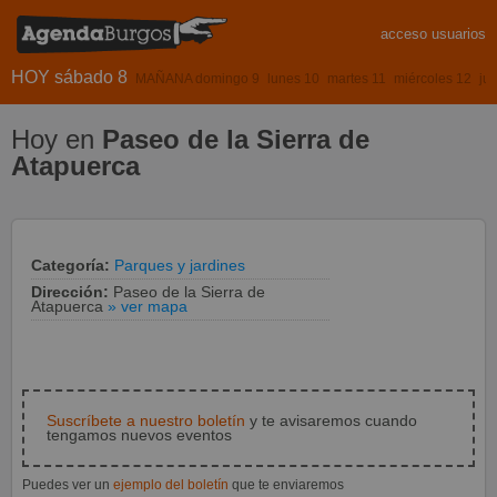
acceso usuarios
HOY sábado 8
MAÑANA domingo 9
lunes 10
martes 11
miércoles 12
ju
Hoy en
Paseo de la Sierra de
Atapuerca
Categoría:
Parques y jardines
Dirección:
Paseo de la Sierra de
Atapuerca
» ver mapa
Suscríbete a nuestro boletín
y te avisaremos cuando
tengamos nuevos eventos
Puedes ver un
ejemplo del boletín
que te enviaremos