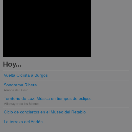
Hoy...
Vuelta Ciclista a Burgos
Sonorama Ribera
Aranda de Duero
Territorio de Luz. Música en tiempos de eclipse
Villamayor de los Montes
Ciclo de conciertos en el Museo del Retablo
La terraza del Andén