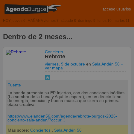
acceso usuarios
HOY jueves 6
MAÑANA viernes 7
sábado 8
domingo 9
lunes 10
martes 11
Dentro de 2 meses...
Concierto
Rebrote
viernes, 9 de octubre
en
Sala Andén 56
»
ver mapa
Fuente
La banda presenta su EP Injertos, con dos canciones inéditas
(La sombra de la Luna y Aquí te espero), en un directo lleno
de energía, emoción y buena música que cierra su primera
etapa creativa.
https://www.elanden56.com/agenda/rebrote-burgos-2026-
concierto-sala-anden/?occur...
Más sobre:
Conciertos
,
Sala Andén 56