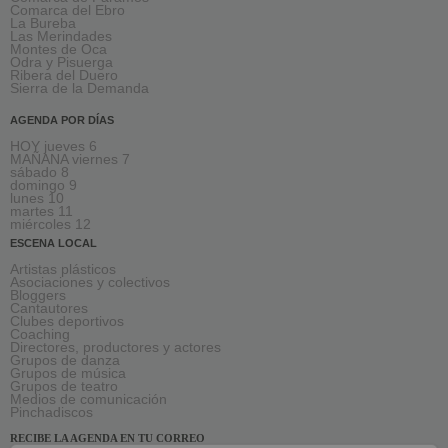
Comarca del Ebro
La Bureba
Las Merindades
Montes de Oca
Odra y Pisuerga
Ribera del Duero
Sierra de la Demanda
AGENDA POR DÍAS
HOY jueves 6
MAÑANA viernes 7
sábado 8
domingo 9
lunes 10
martes 11
miércoles 12
ESCENA LOCAL
Artistas plásticos
Asociaciones y colectivos
Bloggers
Cantautores
Clubes deportivos
Coaching
Directores, productores y actores
Grupos de danza
Grupos de música
Grupos de teatro
Medios de comunicación
Pinchadiscos
RECIBE LA AGENDA EN TU CORREO