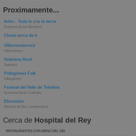
Proximamente...
Artim - Todo lo cria la tierra
Espinosa de los Monteros
Clvnia cerca de ti
Villarmenterrock
Villarmentero
Solarana Rock
Solarana
Pollogómez Folk
Villangómez
Festival del Valle de Tobalina
Quintana Martín Galíndez
Ebrovisión
Miranda de Ebro
(septiembre)
Cerca de
Hospital del Rey
RESTAURANTES CON MENÚ DEL DÍA