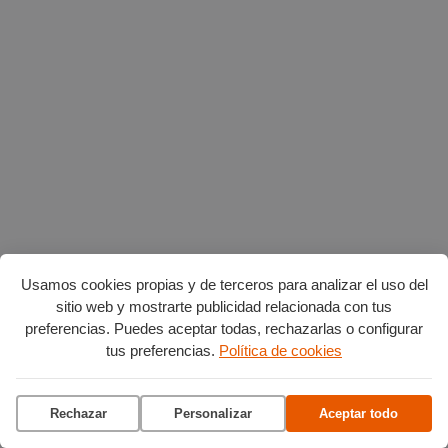
Usamos cookies propias y de terceros para analizar el uso del
sitio web y mostrarte publicidad relacionada con tus
Planes en agosto
por Burgos
preferencias. Puedes aceptar todas, rechazarlas o configurar
tus preferencias.
Política de cookies
Vuelta Ciclista a Burgos
Ciclo de conciertos en el
Rechazar
Personalizar
Aceptar todo
Museo del Retablo