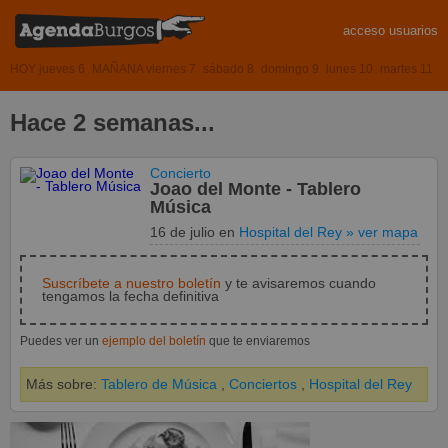
acceso usuarios
HOY jueves 6
MAÑANA viernes 7
sábado 8
domingo 9
lunes 10
martes 11
Hace 2 semanas...
Concierto
Joao del Monte - Tablero
Música
16 de julio
en
Hospital del Rey
» ver mapa
Suscríbete a nuestro boletín
y te avisaremos cuando
tengamos la fecha definitiva
Puedes ver un
ejemplo del boletín
que te enviaremos
Más sobre:
Tablero de Música
,
Conciertos
,
Hospital del Rey