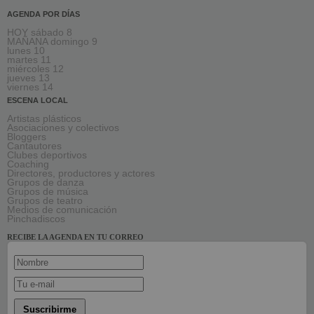
AGENDA POR DÍAS
HOY sábado 8
MAÑANA domingo 9
lunes 10
martes 11
miércoles 12
jueves 13
viernes 14
ESCENA LOCAL
Artistas plásticos
Asociaciones y colectivos
Bloggers
Cantautores
Clubes deportivos
Coaching
Directores, productores y actores
Grupos de danza
Grupos de música
Grupos de teatro
Medios de comunicación
Pinchadiscos
RECIBE LA AGENDA EN TU CORREO
Suscribirme