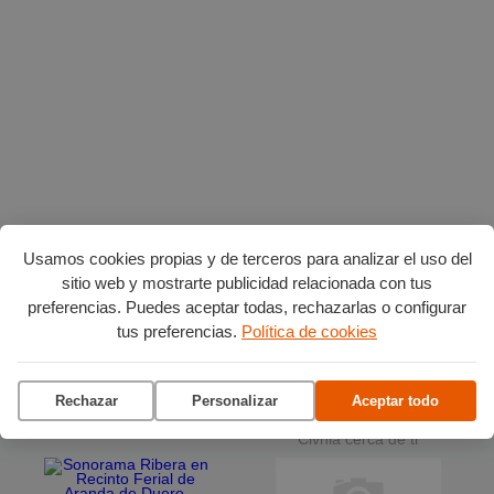
Planes en agosto
por Burgos
Usamos cookies propias y de terceros para analizar el uso del
sitio web y mostrarte publicidad relacionada con tus
preferencias. Puedes aceptar todas, rechazarlas o configurar
Vuelta Ciclista a Burgos
tus preferencias.
Política de cookies
Ciclo de conciertos en el
Museo del Retablo
Rechazar
Personalizar
Aceptar todo
La terraza del Andén
Clvnia cerca de ti