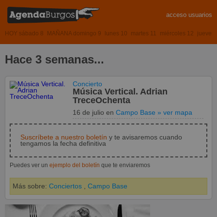
acceso usuarios
HOY sábado 8
MAÑANA domingo 9
lunes 10
martes 11
miércoles 12
jueves
Hace 3 semanas...
Concierto
Música Vertical. Adrian
TreceOchenta
16 de julio
en
Campo Base
» ver mapa
Suscríbete a nuestro boletín
y te avisaremos cuando
tengamos la fecha definitiva
Puedes ver un
ejemplo del boletín
que te enviaremos
Más sobre:
Conciertos
,
Campo Base