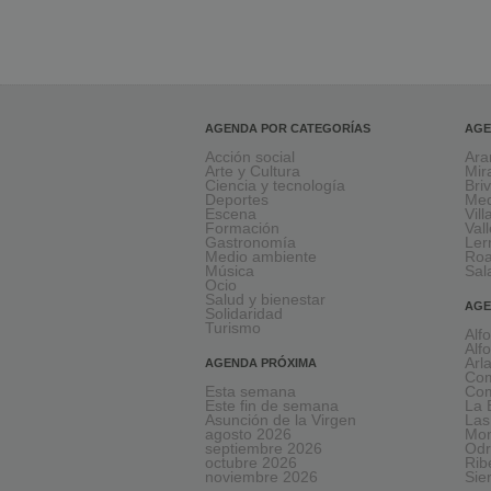
AGENDA POR CATEGORÍAS
AGE
Acción social
Ara
Arte y Cultura
Mir
Ciencia y tecnología
Bri
Deportes
Med
Escena
Vil
Formación
Val
Gastronomía
Le
Medio ambiente
Ro
Música
Sal
Ocio
Salud y bienestar
AGE
Solidaridad
Turismo
Alf
Alf
Arl
AGENDA PRÓXIMA
Com
Esta semana
Com
Este fin de semana
La 
Asunción de la Virgen
Las
agosto 2026
Mon
septiembre 2026
Odr
octubre 2026
Rib
noviembre 2026
Sie