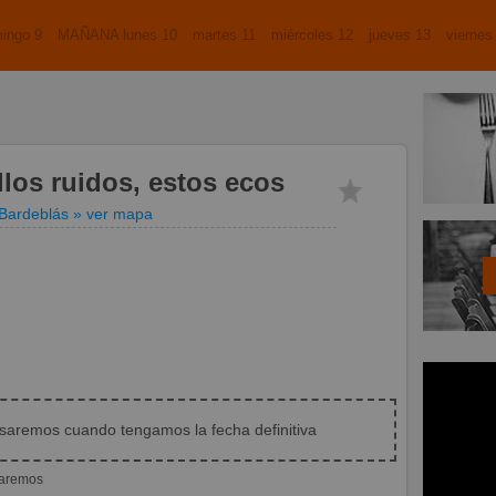
ingo 9
MAÑANA lunes 10
martes 11
miércoles 12
jueves 13
viernes
los ruidos, estos ecos
Bardeblás
» ver mapa
isaremos cuando tengamos la fecha definitiva
iaremos