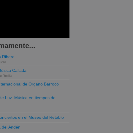
mamente...
 Ribera
uero
Música Callada
e Rodilla
Internacional de Órgano Barroco
o de Luz. Música en tiempos de
conciertos en el Museo del Retablo
a del Andén