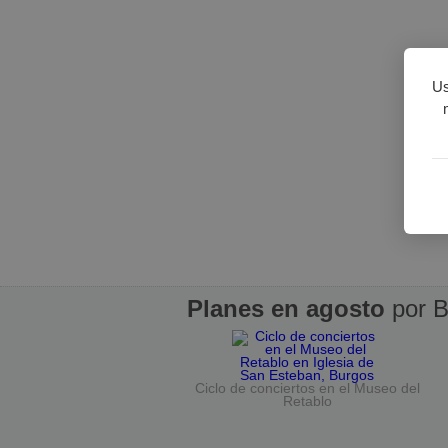
Us
Planes en agosto
por B
Ciclo de conciertos en el Museo del
Retablo