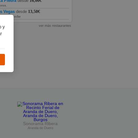
a Piedra
desde
16,00€
prox.
as Vegas
desde
13,50€
prox. en coche
ver más restaurantes
b y
r
Sonorama Ribera
Aranda de Duero