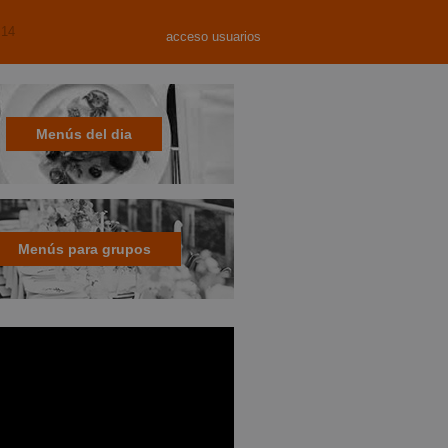
 14
acceso usuarios
Menús del dia
Menús para grupos