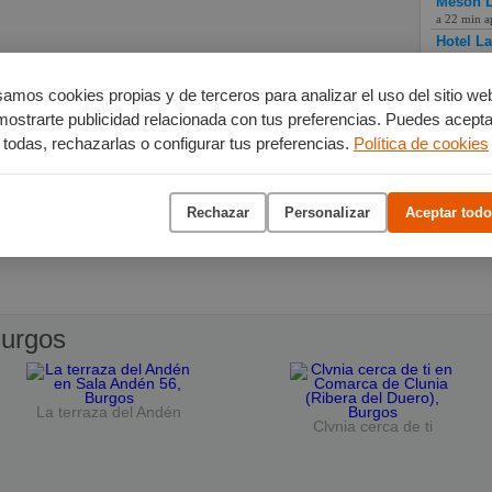
Mesón L
a 22 min a
Hotel L
a 12 min a
amos cookies propias y de terceros para analizar el uso del sitio we
mostrarte publicidad relacionada con tus preferencias. Puedes acepta
todas, rechazarlas o configurar tus preferencias.
Política de cookies
Rechazar
Personalizar
Aceptar todo
urgos
La terraza del Andén
Clvnia cerca de ti