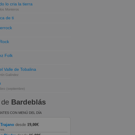
o lo cria la tierra
los Monteros
ca de ti
terrock
 Rock
z Folk
el Valle de Tobalina
tín Galíndez
n
Ebro
(septiembre)
 de
Bardeblás
NTES CON MENÚ DEL DÍA
 Trajano
desde
19,00€
rox.