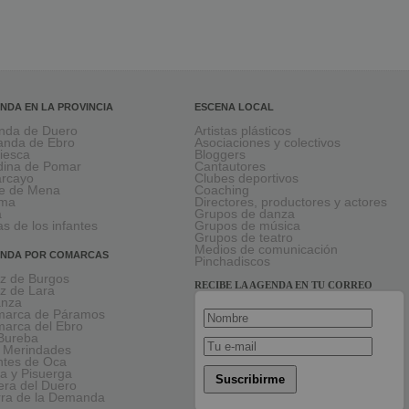
NDA EN LA PROVINCIA
ESCENA LOCAL
nda de Duero
Artistas plásticos
anda de Ebro
Asociaciones y colectivos
viesca
Bloggers
ina de Pomar
Cantautores
larcayo
Clubes deportivos
le de Mena
Coaching
rma
Directores, productores y actores
a
Grupos de danza
as de los infantes
Grupos de música
Grupos de teatro
Medios de comunicación
NDA POR COMARCAS
Pinchadiscos
oz de Burgos
RECIBE LA AGENDA EN TU CORREO
oz de Lara
anza
arca de Páramos
arca del Ebro
Bureba
 Merindades
tes de Oca
a y Pisuerga
Suscribirme
era del Duero
rra de la Demanda