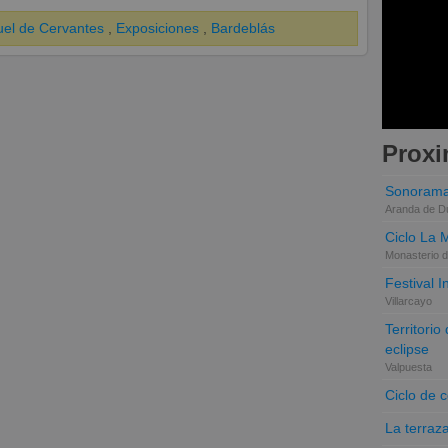
uel de Cervantes
,
Exposiciones
,
Bardeblás
Proxi
Sonorama
Aranda de D
Ciclo La 
Monasterio d
Festival 
Villarcayo
Territori
eclipse
Valpuesta
Ciclo de 
La terraz