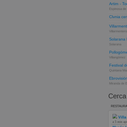
Artim - Tod
Espinosa de 
Clvnia cer
Villarmen
Villarmentero
Solarana
Solarana
Pollogóme
Villangómez
Festival d
Quintana Mar
Ebrovisió
Miranda de 
Cerca
RESTAURA
Villa
a 5 min ap