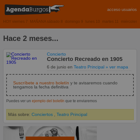
acceso usuarios
HOY viernes 7
MAÑANA sábado 8
domingo 9
lunes 10
martes 11
miércoles 
Hace 2 meses...
Concierto
Concierto Recreado en 1905
6 de junio
en
Teatro Principal
» ver mapa
Suscríbete a nuestro boletín
y te avisaremos cuando
tengamos la fecha definitiva
Puedes ver un
ejemplo del boletín
que te enviaremos
Más sobre:
Conciertos
,
Teatro Principal