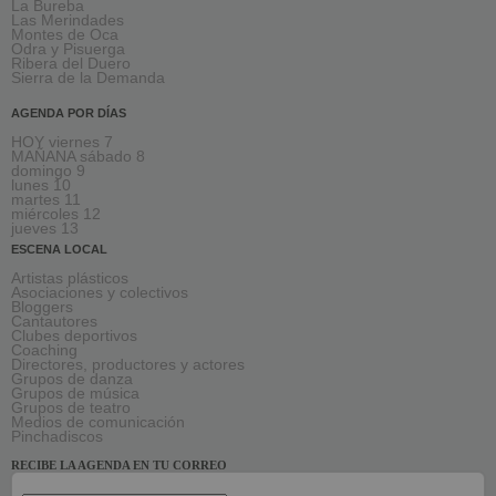
La Bureba
Las Merindades
Montes de Oca
Odra y Pisuerga
Ribera del Duero
Sierra de la Demanda
AGENDA POR DÍAS
HOY viernes 7
MAÑANA sábado 8
domingo 9
lunes 10
martes 11
miércoles 12
jueves 13
ESCENA LOCAL
Artistas plásticos
Asociaciones y colectivos
Bloggers
Cantautores
Clubes deportivos
Coaching
Directores, productores y actores
Grupos de danza
Grupos de música
Grupos de teatro
Medios de comunicación
Pinchadiscos
RECIBE LA AGENDA EN TU CORREO