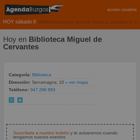
acceso usuarios
HOY sábado 8
MAÑANA domingo 9
lunes 10
martes 11
miércoles 12
ju
Hoy en
Biblioteca Miguel de
Cervantes
Categoría:
Biblioteca
Dirección:
Serramagna, 10
» ver mapa
Teléfono:
947 288 893
Suscríbete a nuestro boletín
y te avisaremos cuando
tengamos nuevos eventos