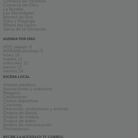
Comarca de Páramos
Comarca del Ebro
La Bureba
Las Merindades
Montes de Oca
Odra y Pisuerga
Ribera del Duero
Sierra de la Demanda
AGENDA POR DÍAS
HOY sábado 8
MAÑANA domingo 9
lunes 10
martes 11
miércoles 12
jueves 13
viernes 14
ESCENA LOCAL
Artistas plásticos
Asociaciones y colectivos
Bloggers
Cantautores
Clubes deportivos
Coaching
Directores, productores y actores
Grupos de danza
Grupos de música
Grupos de teatro
Medios de comunicación
Pinchadiscos
RECIBE LA AGENDA EN TU CORREO