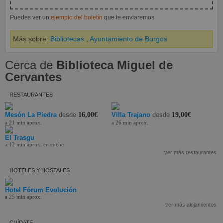
Puedes ver un
ejemplo del boletín
que te enviaremos
Más sobre:
Bibliotecas
,
Ayuntamiento de Burgos
Cerca de
Biblioteca Miguel de
Cervantes
RESTAURANTES
Mesón La Piedra
desde
16,00€
Villa Trajano
desde
19,00€
a 21 min aprox.
a 26 min aprox.
El Trasgu
a 12 min aprox. en coche
ver más restaurantes
HOTELES Y HOSTALES
Hotel Fórum Evolución
a 25 min aprox.
ver más alojamientos
CUÍDATE