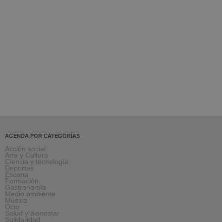
AGENDA POR CATEGORÍAS
Acción social
Arte y Cultura
Ciencia y tecnología
Deportes
Escena
Formación
Gastronomía
Medio ambiente
Música
Ocio
Salud y bienestar
Solidaridad