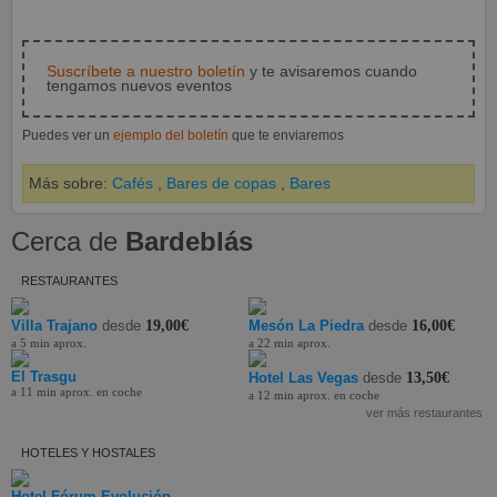
Suscríbete a nuestro boletín
y te avisaremos cuando
tengamos nuevos eventos
Puedes ver un
ejemplo del boletín
que te enviaremos
Más sobre:
Cafés
,
Bares de copas
,
Bares
Cerca de
Bardeblás
RESTAURANTES
Villa Trajano
desde
19,00€
Mesón La Piedra
desde
16,00€
a 5 min aprox.
a 22 min aprox.
El Trasgu
Hotel Las Vegas
desde
13,50€
a 11 min aprox. en coche
a 12 min aprox. en coche
ver más restaurantes
HOTELES Y HOSTALES
Hotel Fórum Evolución