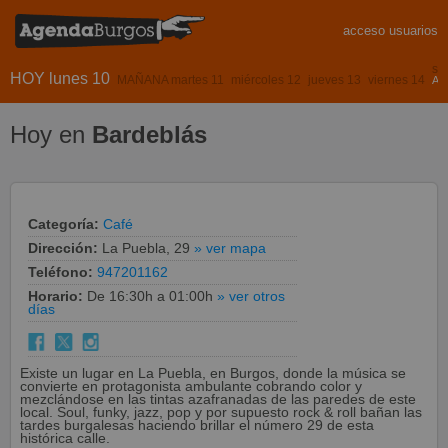
acceso usuarios
sá
HOY lunes 10
MAÑANA martes 11
miércoles 12
jueves 13
viernes 14
AS
Hoy en
Bardeblás
Categoría:
Café
Dirección:
La Puebla, 29
» ver mapa
Teléfono:
947201162
Horario:
De 16:30h a 01:00h
» ver otros
días
Existe un lugar en La Puebla, en Burgos, donde la música se
convierte en protagonista ambulante cobrando color y
mezclándose en las tintas azafranadas de las paredes de este
local. Soul, funky, jazz, pop y por supuesto rock & roll bañan las
tardes burgalesas haciendo brillar el número 29 de esta
histórica calle.