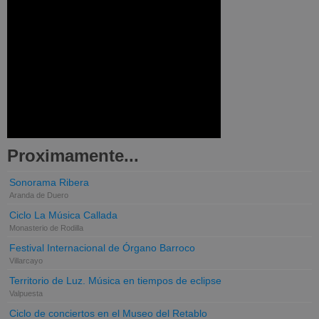
Proximamente...
Sonorama Ribera
Aranda de Duero
Ciclo La Música Callada
Monasterio de Rodilla
Festival Internacional de Órgano Barroco
Villarcayo
Territorio de Luz. Música en tiempos de eclipse
Valpuesta
Ciclo de conciertos en el Museo del Retablo