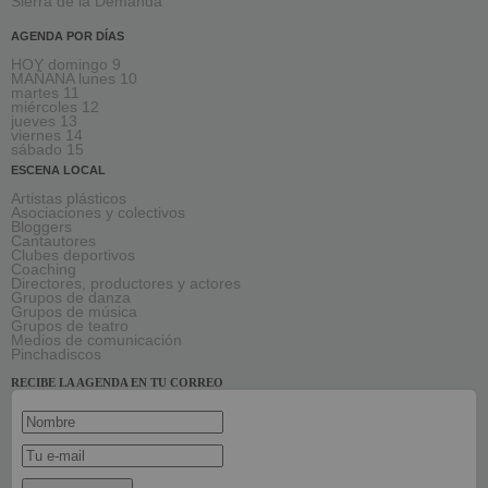
Sierra de la Demanda
AGENDA POR DÍAS
HOY domingo 9
MAÑANA lunes 10
martes 11
miércoles 12
jueves 13
viernes 14
sábado 15
ESCENA LOCAL
Artistas plásticos
Asociaciones y colectivos
Bloggers
Cantautores
Clubes deportivos
Coaching
Directores, productores y actores
Grupos de danza
Grupos de música
Grupos de teatro
Medios de comunicación
Pinchadiscos
RECIBE LA AGENDA EN TU CORREO