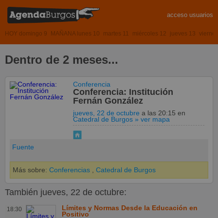
acceso usuarios
HOY domingo 9
MAÑANA lunes 10
martes 11
miércoles 12
jueves 13
vierne
Dentro de 2 meses...
Conferencia
Conferencia: Institución
Fernán González
jueves, 22 de octubre
a las 20:15
en
Catedral de Burgos
» ver mapa
Fuente
Más sobre:
Conferencias
,
Catedral de Burgos
También jueves, 22 de octubre:
Límites y Normas Desde la Educación en
18:30
Positivo