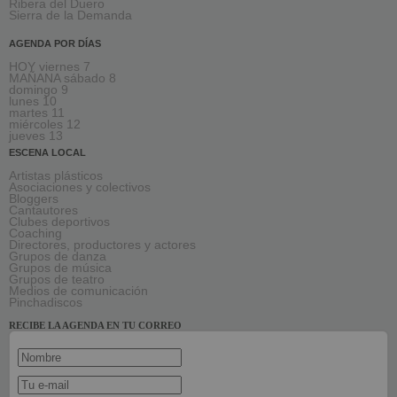
Ribera del Duero
Sierra de la Demanda
AGENDA POR DÍAS
HOY viernes 7
MAÑANA sábado 8
domingo 9
lunes 10
martes 11
miércoles 12
jueves 13
ESCENA LOCAL
Artistas plásticos
Asociaciones y colectivos
Bloggers
Cantautores
Clubes deportivos
Coaching
Directores, productores y actores
Grupos de danza
Grupos de música
Grupos de teatro
Medios de comunicación
Pinchadiscos
RECIBE LA AGENDA EN TU CORREO