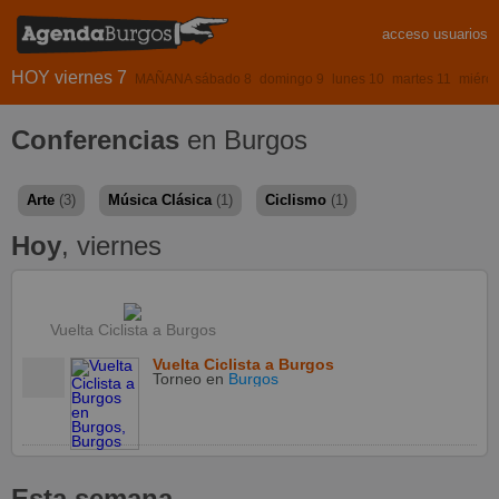
acceso usuarios
HOY viernes 7
MAÑANA sábado 8
domingo 9
lunes 10
martes 11
miérco
Conferencias
en Burgos
Arte
(3)
Música Clásica
(1)
Ciclismo
(1)
Hoy
, viernes
Vuelta Ciclista a Burgos
Vuelta Ciclista a Burgos
Torneo
en
Burgos
Esta semana