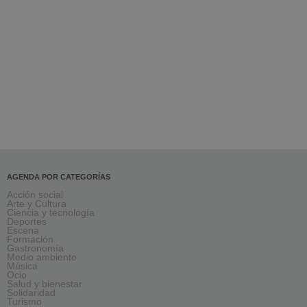
AGENDA POR CATEGORÍAS
Acción social
Arte y Cultura
Ciencia y tecnología
Deportes
Escena
Formación
Gastronomía
Medio ambiente
Música
Ocio
Salud y bienestar
Solidaridad
Turismo