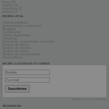
lunes 10
martes 11
miércoles 12
jueves 13
ESCENA LOCAL
Artistas plásticos
Asociaciones y colectivos
Bloggers
Cantautores
Clubes deportivos
Coaching
Directores, productores y actores
Grupos de danza
Grupos de música
Grupos de teatro
Medios de comunicación
Pinchadiscos
RECIBE LA AGENDA EN TU CORREO
Suscribirme
Ejemplo de lo que te enviamos
SÍGUENOS EN