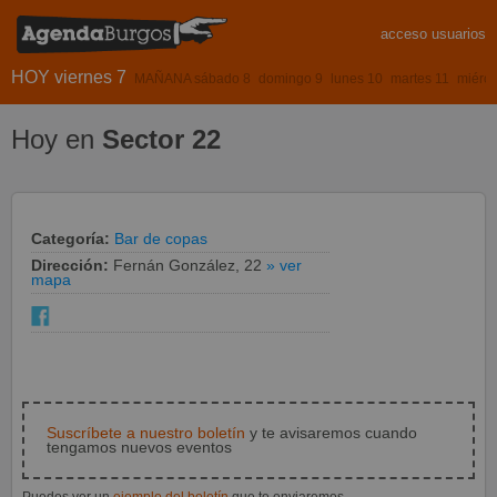
acceso usuarios
HOY viernes 7
MAÑANA sábado 8
domingo 9
lunes 10
martes 11
miérco
Hoy en
Sector 22
Categoría:
Bar de copas
Dirección:
Fernán González, 22
» ver
mapa
Suscríbete a nuestro boletín
y te avisaremos cuando
tengamos nuevos eventos
Puedes ver un
ejemplo del boletín
que te enviaremos