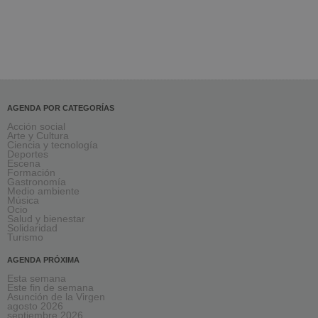
AGENDA POR CATEGORÍAS
Acción social
Arte y Cultura
Ciencia y tecnología
Deportes
Escena
Formación
Gastronomía
Medio ambiente
Música
Ocio
Salud y bienestar
Solidaridad
Turismo
AGENDA PRÓXIMA
Esta semana
Este fin de semana
Asunción de la Virgen
agosto 2026
septiembre 2026