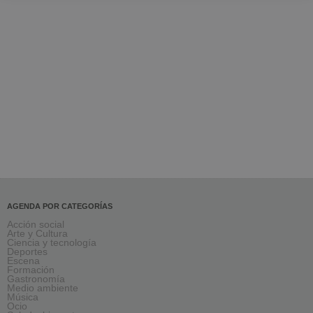
AGENDA POR CATEGORÍAS
Acción social
Arte y Cultura
Ciencia y tecnología
Deportes
Escena
Formación
Gastronomía
Medio ambiente
Música
Ocio