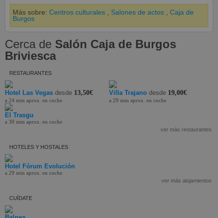
Más sobre:
Centros culturales
,
Salones de actos
,
Caja de
Burgos
Cerca de
Salón Caja de Burgos
Briviesca
RESTAURANTES
Hotel Las Vegas
desde
13,50€
Villa Trajano
desde
19,00€
a 24 min aprox. en coche
a 29 min aprox. en coche
El Trasgu
a 30 min aprox. en coche
ver más restaurantes
HOTELES Y HOSTALES
Hotel Fórum Evolución
a 29 min aprox. en coche
ver más alojamientos
CUÍDATE
Balnea