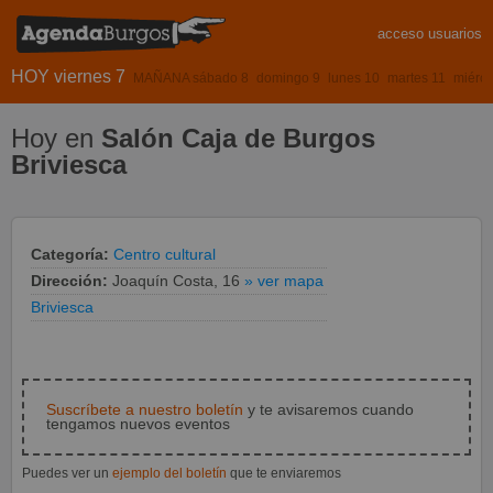
acceso usuarios
HOY viernes 7
MAÑANA sábado 8
domingo 9
lunes 10
martes 11
miérco
Hoy en
Salón Caja de Burgos
Briviesca
Categoría:
Centro cultural
Dirección:
Joaquín Costa, 16
» ver mapa
Briviesca
Suscríbete a nuestro boletín
y te avisaremos cuando
tengamos nuevos eventos
Puedes ver un
ejemplo del boletín
que te enviaremos