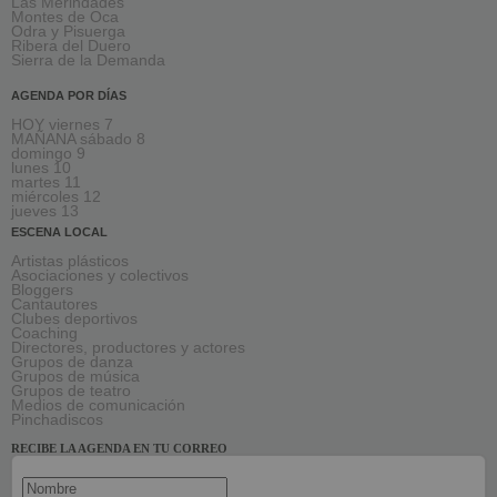
Las Merindades
Montes de Oca
Odra y Pisuerga
Ribera del Duero
Sierra de la Demanda
AGENDA POR DÍAS
HOY viernes 7
MAÑANA sábado 8
domingo 9
lunes 10
martes 11
miércoles 12
jueves 13
ESCENA LOCAL
Artistas plásticos
Asociaciones y colectivos
Bloggers
Cantautores
Clubes deportivos
Coaching
Directores, productores y actores
Grupos de danza
Grupos de música
Grupos de teatro
Medios de comunicación
Pinchadiscos
RECIBE LA AGENDA EN TU CORREO