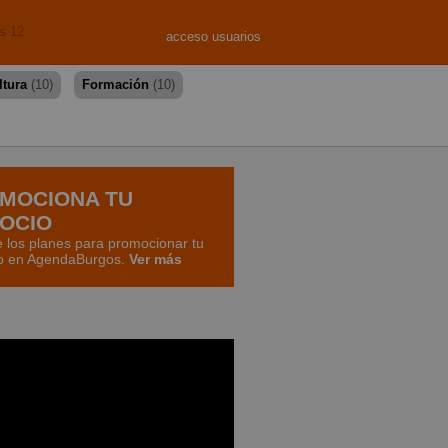
s 12
acceso usuarios
ltura
(10)
Formación
(10)
MOCIONA TU
OCIO
 los planes para promocionar tu
o en AgendaBurgos.
Ver más