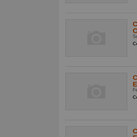
C
C
Sa
Ce
C
E
Fe
Ce
C