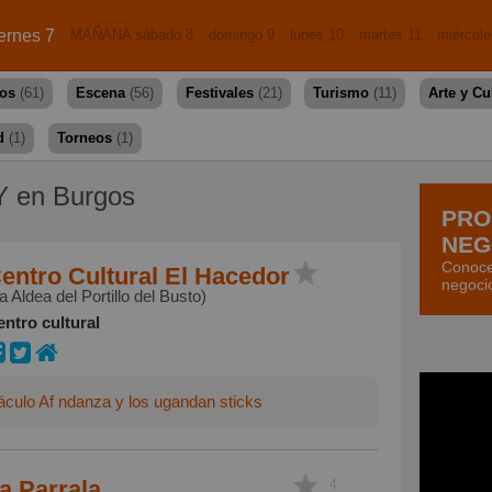
ernes 7
MAÑANA sábado 8
domingo 9
lunes 10
martes 11
miércole
dos
(61)
Escena
(56)
Festivales
(21)
Turismo
(11)
Arte y Cu
d
(1)
Torneos
(1)
 en Burgos
PRO
NEG
Conoce
entro Cultural El Hacedor
negoci
a Aldea del Portillo del Busto)
ntro cultural
culo Af ndanza y los ugandan sticks
a Parrala
4