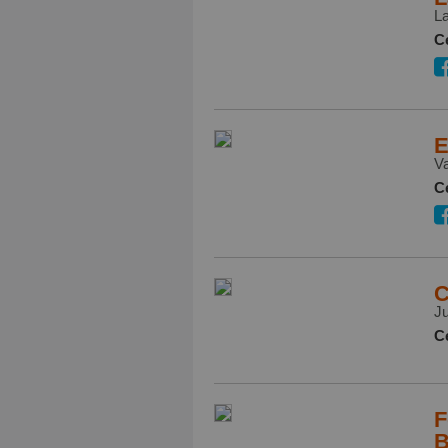
La
Ce
E
Va
Ce
C
Ju
Ce
F
B