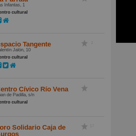
s Infantas, 1
ntro cultural
spacio Tangente
2
lentín Jalón, 10
ntro cultural
entro Cívico Río Vena
an de Padilla, s/n
ntro cultural
oro Solidario Caja de
17
urgos