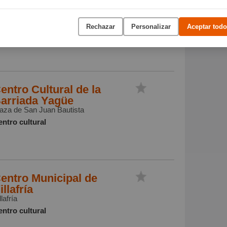
entro Municipal del
rucero
arcedo, 1
Rechazar
Personalizar
Aceptar todo
ntro cultural
entro Cultural de la
arriada Yagüe
aza de San Juan Bautista
ntro cultural
entro Municipal de
illafría
llafría
ntro cultural