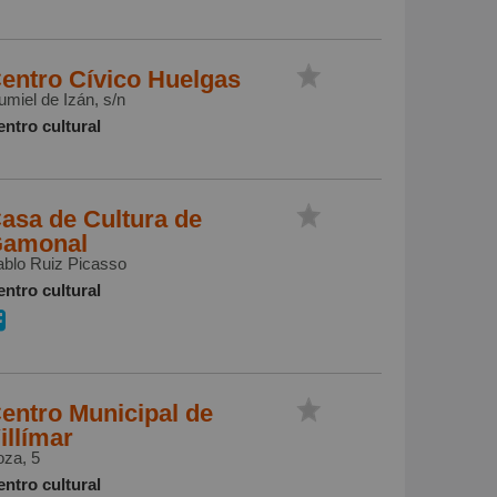
entro Cívico Huelgas
miel de Izán, s/n
ntro cultural
asa de Cultura de
amonal
ablo Ruiz Picasso
ntro cultural
entro Municipal de
illímar
oza, 5
ntro cultural