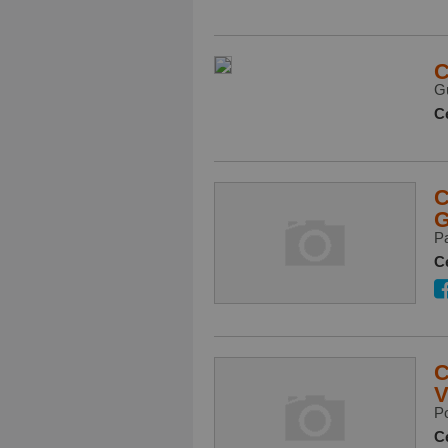
C
Gu
Ce
C
G
P
Ce
C
V
P
Ce