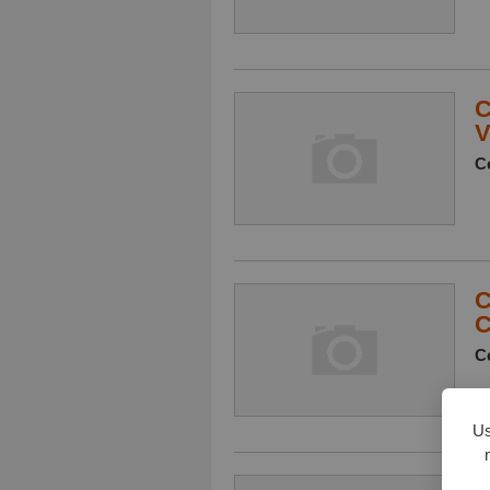
C
V
Ce
C
C
Ce
Us