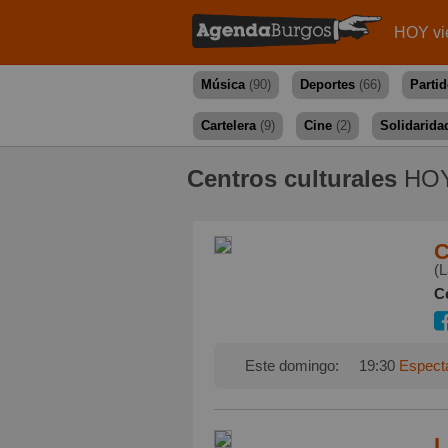
HOY vi
Música
(90)
Deportes
(66)
Parti
Cartelera
(9)
Cine
(2)
Solidarida
Centros culturales
HOY
C
(L
Ce
Este domingo:
19:30
Espectá
L