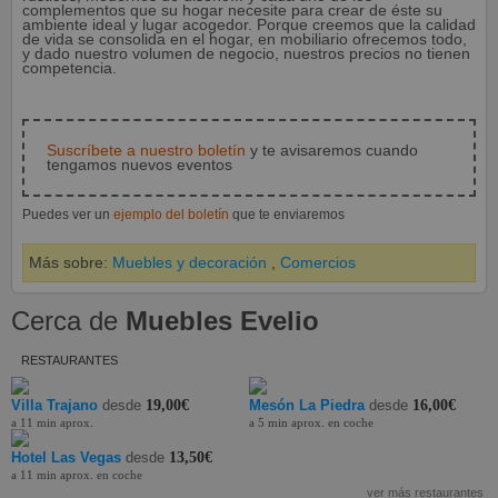
complementos que su hogar necesite para crear de éste su
ambiente ideal y lugar acogedor. Porque creemos que la calidad
de vida se consolida en el hogar, en mobiliario ofrecemos todo,
y dado nuestro volumen de negocio, nuestros precios no tienen
competencia.
Suscríbete a nuestro boletín
y te avisaremos cuando
tengamos nuevos eventos
Puedes ver un
ejemplo del boletín
que te enviaremos
Más sobre:
Muebles y decoración
,
Comercios
Cerca de
Muebles Evelio
RESTAURANTES
Villa Trajano
desde
19,00€
Mesón La Piedra
desde
16,00€
a 11 min aprox.
a 5 min aprox. en coche
Hotel Las Vegas
desde
13,50€
a 11 min aprox. en coche
ver más restaurantes