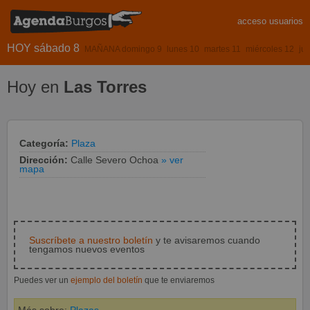
acceso usuarios
HOY sábado 8
MAÑANA domingo 9
lunes 10
martes 11
miércoles 12
ju
Hoy en
Las Torres
Categoría:
Plaza
Dirección:
Calle Severo Ochoa
» ver
mapa
Suscríbete a nuestro boletín
y te avisaremos cuando
tengamos nuevos eventos
Puedes ver un
ejemplo del boletín
que te enviaremos