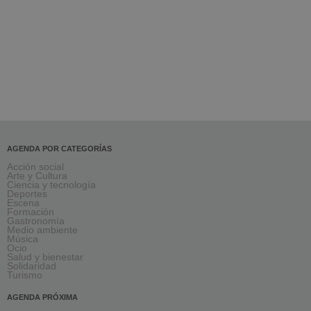
AGENDA POR CATEGORÍAS
Acción social
Arte y Cultura
Ciencia y tecnología
Deportes
Escena
Formación
Gastronomía
Medio ambiente
Música
Ocio
Salud y bienestar
Solidaridad
Turismo
AGENDA PRÓXIMA