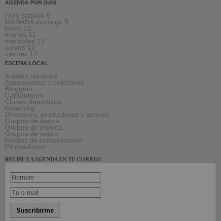
AGENDA POR DÍAS
HOY sábado 8
MAÑANA domingo 9
lunes 10
martes 11
miércoles 12
jueves 13
viernes 14
ESCENA LOCAL
Artistas plásticos
Asociaciones y colectivos
Bloggers
Cantautores
Clubes deportivos
Coaching
Directores, productores y actores
Grupos de danza
Grupos de música
Grupos de teatro
Medios de comunicación
Pinchadiscos
RECIBE LA AGENDA EN TU CORREO
Suscribirme