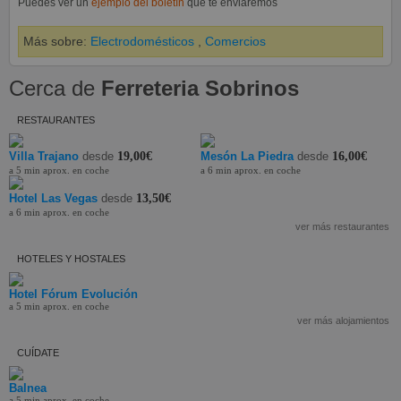
Puedes ver un
ejemplo del boletín
que te enviaremos
Más sobre:
Electrodomésticos
,
Comercios
Cerca de
Ferreteria Sobrinos
RESTAURANTES
Villa Trajano
desde
19,00€
Mesón La Piedra
desde
16,00€
a 5 min aprox. en coche
a 6 min aprox. en coche
Hotel Las Vegas
desde
13,50€
a 6 min aprox. en coche
ver más restaurantes
HOTELES Y HOSTALES
Hotel Fórum Evolución
a 5 min aprox. en coche
ver más alojamientos
CUÍDATE
Balnea
a 5 min aprox. en coche