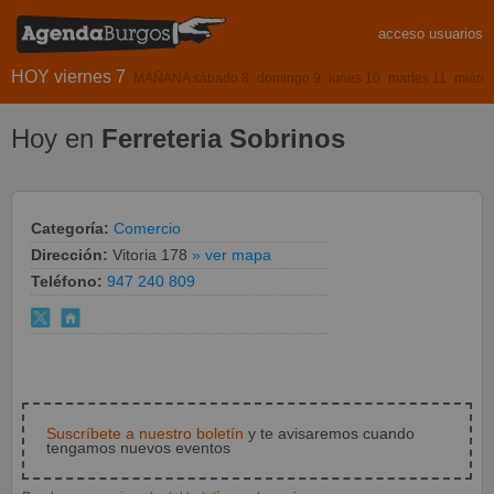
acceso usuarios
HOY viernes 7
MAÑANA sábado 8
domingo 9
lunes 10
martes 11
miérco
Hoy en
Ferreteria Sobrinos
Categoría:
Comercio
Dirección:
Vitoria 178
» ver mapa
Teléfono:
947 240 809
Suscríbete a nuestro boletín
y te avisaremos cuando
tengamos nuevos eventos