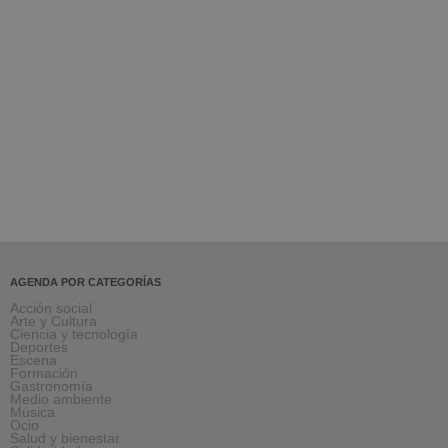
AGENDA POR CATEGORÍAS
Acción social
Arte y Cultura
Ciencia y tecnología
Deportes
Escena
Formación
Gastronomía
Medio ambiente
Música
Ocio
Salud y bienestar