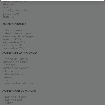
Medio ambiente
Música
Ocio
Salud y bienestar
Solidaridad
Turismo
AGENDA PRÓXIMA
Esta semana
Este fin de semana
Asunción de la Virgen
agosto 2026
septiembre 2026
octubre 2026
noviembre 2026
AGENDA EN LA PROVINCIA
Aranda de Duero
Miranda de Ebro
Briviesca
Medina de Pomar
Villarcayo
Valle de Mena
Lerma
Roa
Salas de los infantes
AGENDA POR COMARCAS
Alfoz de Burgos
Alfoz de Lara
Arlanza