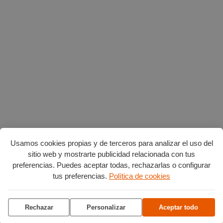
Usamos cookies propias y de terceros para analizar el uso del
sitio web y mostrarte publicidad relacionada con tus
preferencias. Puedes aceptar todas, rechazarlas o configurar
AGENDA POR CATEGORÍAS
tus preferencias.
Política de cookies
Acción social
Arte y Cultura
Ciencia y tecnología
Deportes
Escena
Rechazar
Personalizar
Aceptar todo
Formación
Gastronomía