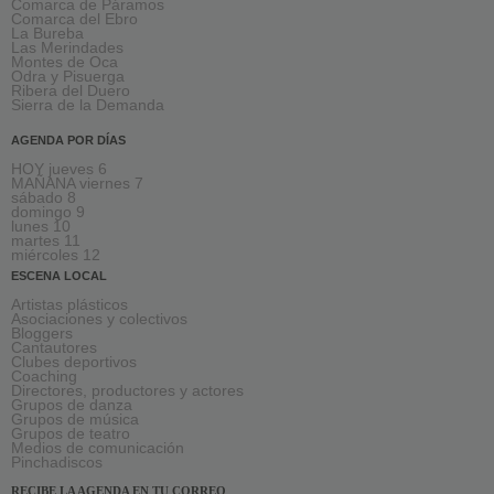
Comarca de Páramos
Comarca del Ebro
La Bureba
Las Merindades
Montes de Oca
Odra y Pisuerga
Ribera del Duero
Sierra de la Demanda
AGENDA POR DÍAS
HOY jueves 6
MAÑANA viernes 7
sábado 8
domingo 9
lunes 10
martes 11
miércoles 12
ESCENA LOCAL
Artistas plásticos
Asociaciones y colectivos
Bloggers
Cantautores
Clubes deportivos
Coaching
Directores, productores y actores
Grupos de danza
Grupos de música
Grupos de teatro
Medios de comunicación
Pinchadiscos
RECIBE LA AGENDA EN TU CORREO