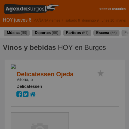
acceso usuarios
HOY jueves 6
MAÑANA viernes 7
sábado 8
domingo 9
lunes 10
martes 
Música
(98)
Deportes
(66)
Partidos
(61)
Escena
(56)
Fe
Vinos y bebidas
HOY en Burgos
Delicatessen Ojeda
Vitoria, 5
Delicatessen