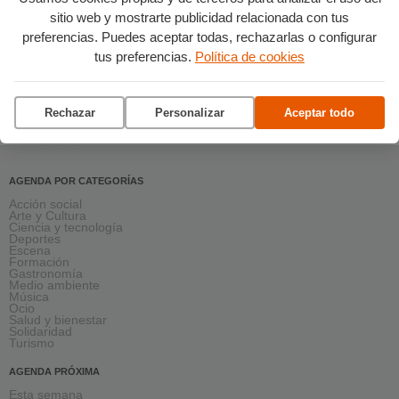
sitio web y mostrarte publicidad relacionada con tus
preferencias. Puedes aceptar todas, rechazarlas o configurar
tus preferencias.
Política de cookies
Rechazar
Personalizar
Aceptar todo
AGENDA POR CATEGORÍAS
Acción social
Arte y Cultura
Ciencia y tecnología
Deportes
Escena
Formación
Gastronomía
Medio ambiente
Música
Ocio
Salud y bienestar
Solidaridad
Turismo
AGENDA PRÓXIMA
Esta semana