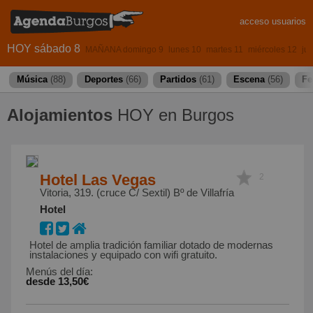
acceso usuarios
HOY sábado 8
MAÑANA domingo 9
lunes 10
martes 11
miércoles 12
ju
Música
(88)
Deportes
(66)
Partidos
(61)
Escena
(56)
Fe
Alojamientos
HOY en Burgos
Hotel Las Vegas
2
Vitoria, 319. (cruce C/ Sextil) Bº de Villafría
Hotel
Hotel de amplia tradición familiar dotado de modernas
instalaciones y equipado con wifi gratuito.
Menús del día
:
desde 13,50€