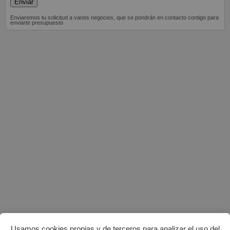
Enviaremos tu solicitud a varios negocios, que se pondrán en contacto contigo para
enviarte presupuesto
Usamos cookies propias y de terceros para analizar el uso del