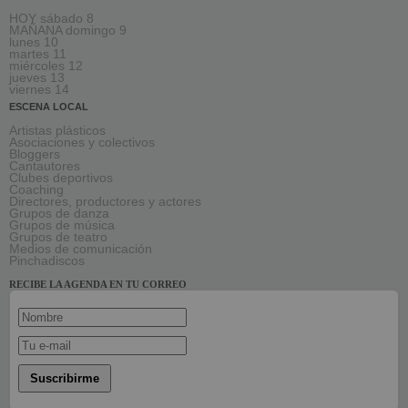
HOY sábado 8
MAÑANA domingo 9
lunes 10
martes 11
miércoles 12
jueves 13
viernes 14
ESCENA LOCAL
Artistas plásticos
Asociaciones y colectivos
Bloggers
Cantautores
Clubes deportivos
Coaching
Directores, productores y actores
Grupos de danza
Grupos de música
Grupos de teatro
Medios de comunicación
Pinchadiscos
RECIBE LA AGENDA EN TU CORREO
Suscribirme