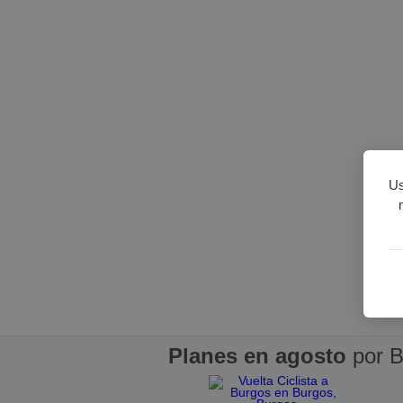
Us
Planes en agosto
por B