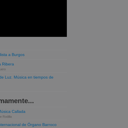
lista a Burgos
 Ribera
uero
o de Luz. Música en tiempos de
mamente...
Música Callada
e Rodilla
Internacional de Órgano Barroco