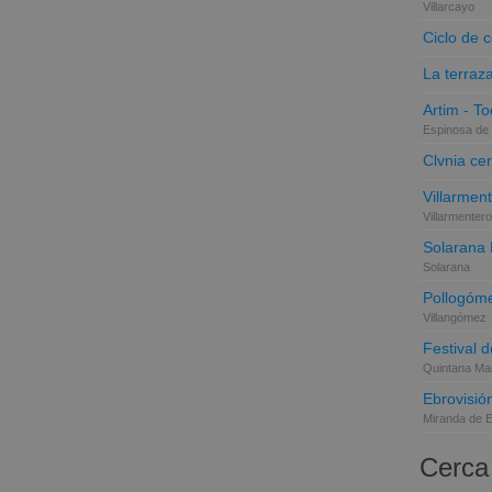
Villarcayo
Ciclo de 
La terraz
Artim - Tod
Espinosa de 
Clvnia cer
Villarmen
Villarmentero
Solarana
Solarana
Pollogóme
Villangómez
Festival d
Quintana Mar
Ebrovisió
Miranda de 
Cerca