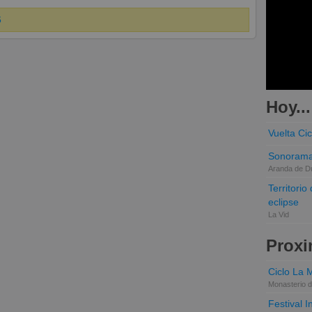
6
Hoy...
Vuelta Cic
Sonorama
Aranda de D
Territori
eclipse
La Vid
Proxi
Ciclo La 
Monasterio d
Festival 