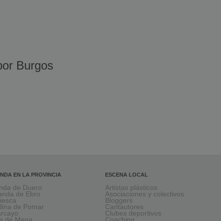
or Burgos
NDA EN LA PROVINCIA
ESCENA LOCAL
nda de Duero
Artistas plásticos
anda de Ebro
Asociaciones y colectivos
viesca
Bloggers
ina de Pomar
Cantautores
larcayo
Clubes deportivos
le de Mena
Coaching