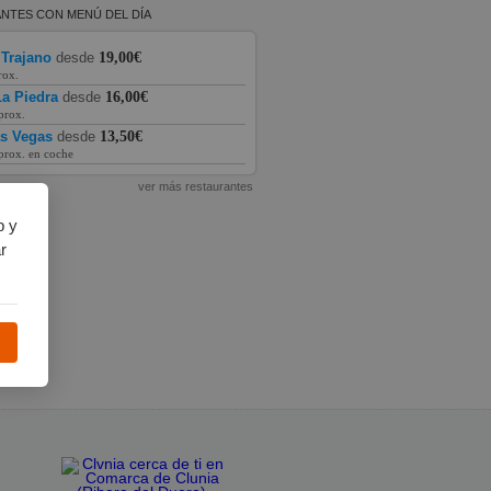
NTES CON MENÚ DEL DÍA
 Trajano
desde
19,00€
rox.
a Piedra
desde
16,00€
prox.
as Vegas
desde
13,50€
prox. en coche
ver más restaurantes
b y
r