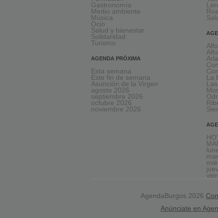
Gastronomía
Le
Medio ambiente
Ro
Música
Sal
Ocio
Salud y bienestar
AGE
Solidaridad
Turismo
Alf
Alf
Arl
AGENDA PRÓXIMA
Com
Esta semana
Com
Este fin de semana
La 
Asunción de la Virgen
Las
agosto 2026
Mon
septiembre 2026
Odr
octubre 2026
Rib
noviembre 2026
Sie
AGE
HOY
MA
lun
mar
mié
jue
vie
AgendaBurgos 2026
Con
Anúnciate en Age