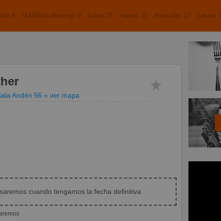
ado 8
MAÑANA domingo 9
lunes 10
martes 11
miércoles 12
jueves 
her
Sala Andén 56
» ver mapa
isaremos cuando tengamos la fecha definitiva
iaremos