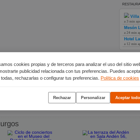
RESTAURA
Villa
a 3 min ap
Mesón L
a 24 min a
Hotel L
a 12 min a
amos cookies propias y de terceros para analizar el uso del sitio we
mostrarte publicidad relacionada con tus preferencias. Puedes acepta
todas, rechazarlas o configurar tus preferencias.
Política de cookies
Rechazar
Personalizar
Aceptar todo
urgos