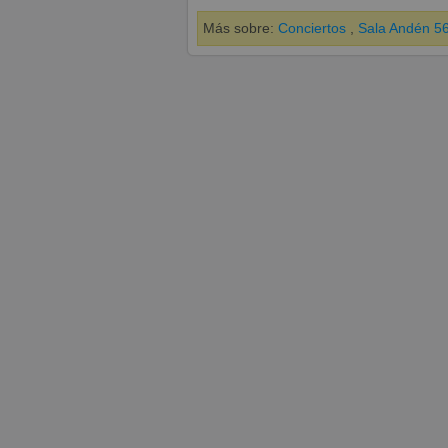
Más sobre:
Conciertos
,
Sala Andén 5