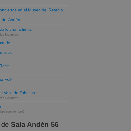
conciertos en el Museo del Retablo
a del Andén
o lo cria la tierra
los Monteros
ca de ti
terrock
 Rock
z Folk
el Valle de Tobalina
tín Galíndez
n
Ebro
(septiembre)
 de
Sala Andén 56