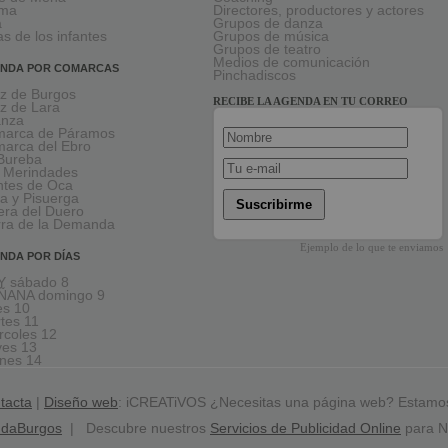
rma
Directores, productores y actores
a
Grupos de danza
as de los infantes
Grupos de música
Grupos de teatro
Medios de comunicación
NDA POR COMARCAS
Pinchadiscos
oz de Burgos
RECIBE LA AGENDA EN TU CORREO
oz de Lara
anza
arca de Páramos
arca del Ebro
Bureba
 Merindades
tes de Oca
a y Pisuerga
Suscribirme
era del Duero
rra de la Demanda
Ejemplo de lo que te enviamos
NDA POR DÍAS
 sábado 8
ÑANA domingo 9
es 10
tes 11
rcoles 12
ves 13
rnes 14
tacta
|
Diseño web
: iCREATiVOS ¿Necesitas una página web? Estamo
ndaBurgos
| Descubre nuestros
Servicios de Publicidad Online
para N