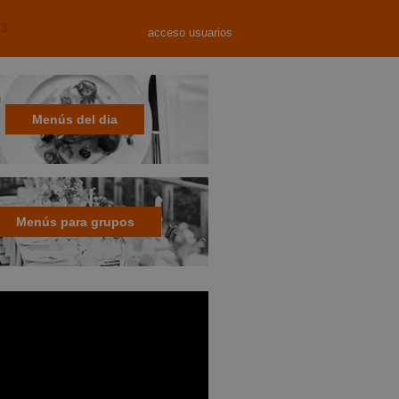
13
acceso usuarios
Menús del dia
Menús para grupos